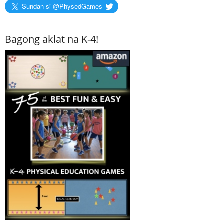
Sundan si @PhysedGames
Bagong aklat na K-4!