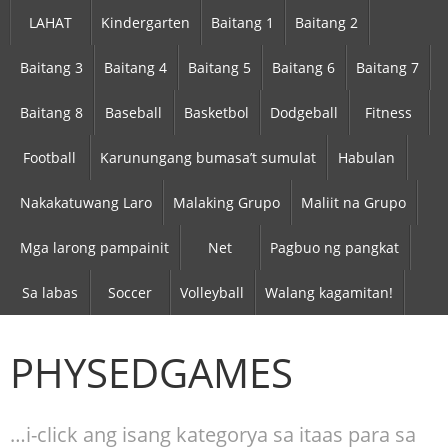
LAHAT
Kindergarten
Baitang 1
Baitang 2
Baitang 3
Baitang 4
Baitang 5
Baitang 6
Baitang 7
Baitang 8
Baseball
Basketbol
Dodgeball
Fitness
Football
Karunungang bumasa’t sumulat
Habulan
Nakakatuwang Laro
Malaking Grupo
Maliit na Grupo
Mga larong pampainit
Net
Pagbuo ng pangkat
Sa labas
Soccer
Volleyball
Walang kagamitan!
PHYSEDGAMES
…i-click ang isang kategorya sa itaas para sa