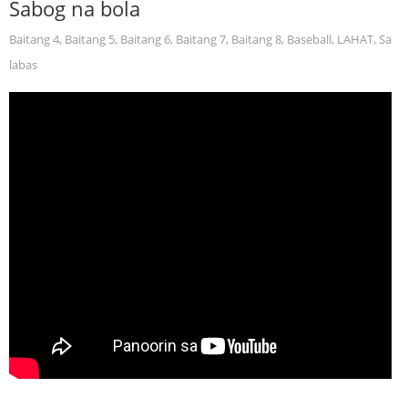
Sabog na bola
Baitang 4
,
Baitang 5
,
Baitang 6
,
Baitang 7
,
Baitang 8
,
Baseball
,
LAHAT
,
Sa
labas