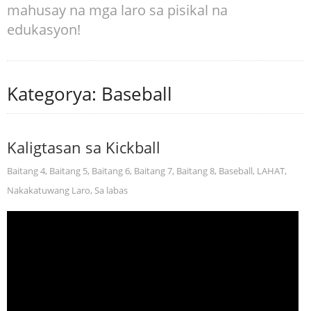
mahusay na mga laro sa pisikal na
edukasyon!
Kategorya: Baseball
Kaligtasan sa Kickball
Baitang 4
,
Baitang 5
,
Baitang 6
,
Baitang 7
,
Baitang 8
,
Baseball
,
LAHAT
,
Nakakatuwang Laro
,
Sa labas