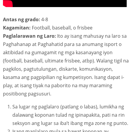
Antas ng grado:
4-8
Kagamitan:
Football, baseball, o frisbee
Paglalarawan ng Laro:
Ito ay isang mahusay na laro sa
Paghahanap at Paghahatid para sa anumang isport o
aktibidad na gumagamit ng mga kasanayang iyon
(football, baseball, ultimate frisbee, atbp). Walang tigil na
pagkilos, pagtutulungan, diskarte, komunikasyon,
kasama ang pagpipilian ng kumpetisyon. Isang dapat i-
play, at isang tiyak na paborito na may maraming
positibong pagsusuri.
Sa lugar ng paglalaro (patlang o labas), lumikha ng
dalawang koponan tulad ng ipinapakita, pati na rin
seksyon ang lugar sa iba’t ibang mga zone ng punto.
Isang manlalaro mula sa bawat koponan ay