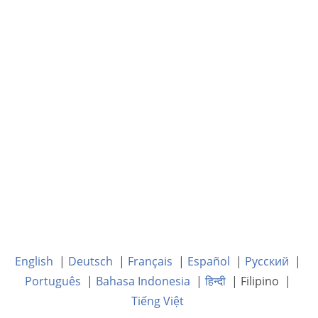
English
|
Deutsch
|
Français
|
Español
|
Русский
|
Português
|
Bahasa Indonesia
|
हिन्दी
| Filipino |
Tiếng Việt