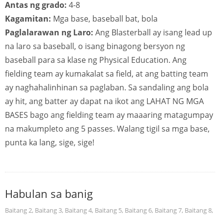
Antas ng grado:
4-8
Kagamitan:
Mga base, baseball bat, bola
Paglalarawan ng Laro:
Ang Blasterball ay isang lead up
na laro sa baseball, o isang binagong bersyon ng
baseball para sa klase ng Physical Education. Ang
fielding team ay kumakalat sa field, at ang batting team
ay naghahalinhinan sa paglaban. Sa sandaling ang bola
ay hit, ang batter ay dapat na ikot ang LAHAT NG MGA
BASES bago ang fielding team ay maaaring matagumpay
na makumpleto ang 5 passes. Walang tigil sa mga base,
punta ka lang, sige, sige!
Habulan sa banig
Baitang 2
,
Baitang 3
,
Baitang 4
,
Baitang 5
,
Baitang 6
,
Baitang 7
,
Baitang 8
,