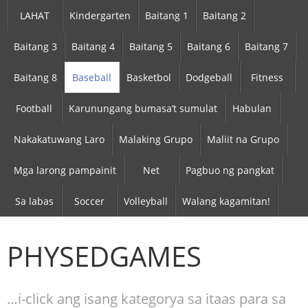
LAHAT
Kindergarten
Baitang 1
Baitang 2
Baitang 3
Baitang 4
Baitang 5
Baitang 6
Baitang 7
Baitang 8
Baseball
Basketbol
Dodgeball
Fitness
Football
Karunungang bumasa’t sumulat
Habulan
Nakakatuwang Laro
Malaking Grupo
Maliit na Grupo
Mga larong pampainit
Net
Pagbuo ng pangkat
Sa labas
Soccer
Volleyball
Walang kagamitan!
PHYSEDGAMES
…i-click ang isang kategorya sa itaas para sa