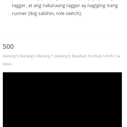
tagger, at ang nakaraang tagger ay nagiging isang
runner (ibig sabihin, role switch).
500
Baitang 5
,
Baitang 6
,
Baitang 7
,
Baitang 8
,
Baseball
,
Football
,
LAHAT
,
Sa
labas