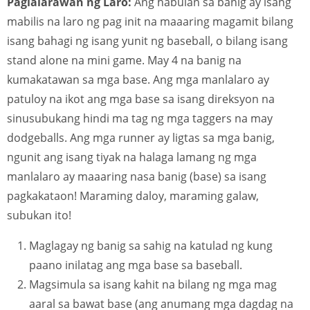
Paglalarawan ng Laro:
Ang habulan sa banig ay isang
mabilis na laro ng pag init na maaaring magamit bilang
isang bahagi ng isang yunit ng baseball, o bilang isang
stand alone na mini game. May 4 na banig na
kumakatawan sa mga base. Ang mga manlalaro ay
patuloy na ikot ang mga base sa isang direksyon na
sinusubukang hindi ma tag ng mga taggers na may
dodgeballs. Ang mga runner ay ligtas sa mga banig,
ngunit ang isang tiyak na halaga lamang ng mga
manlalaro ay maaaring nasa banig (base) sa isang
pagkakataon! Maraming daloy, maraming galaw,
subukan ito!
Maglagay ng banig sa sahig na katulad ng kung
paano inilatag ang mga base sa baseball.
Magsimula sa isang kahit na bilang ng mga mag
aaral sa bawat base (ang anumang mga dagdag na