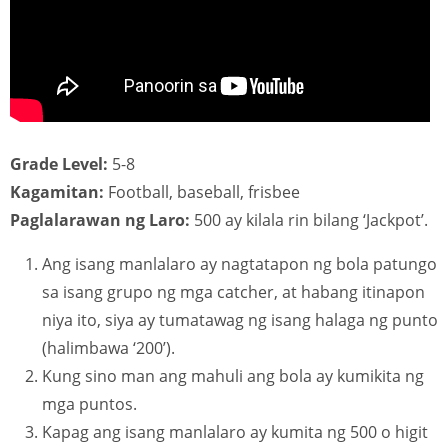
Grade Level:
5-8
Kagamitan:
Football, baseball, frisbee
Paglalarawan ng Laro:
500 ay kilala rin bilang ‘Jackpot’.
Ang isang manlalaro ay nagtatapon ng bola patungo
sa isang grupo ng mga catcher, at habang itinapon
niya ito, siya ay tumatawag ng isang halaga ng punto
(halimbawa ‘200’).
Kung sino man ang mahuli ang bola ay kumikita ng
mga puntos.
Kapag ang isang manlalaro ay kumita ng 500 o higit