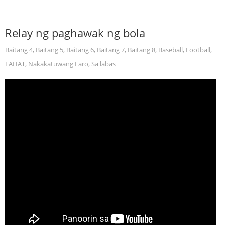
Relay ng paghawak ng bola
Baitang 4
,
Baitang 5
,
Baitang 6
,
Baitang 7
,
Baitang 8
,
Baseball
,
Football
,
LAHAT
,
Nakakatuwang Laro
,
Sa labas