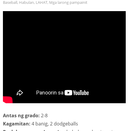
Baseball
,
Habulan
,
LAHAT
,
Mga larong pampainit
Antas ng grado:
2-8
Kagamitan:
4 banig, 2 dodgeballs