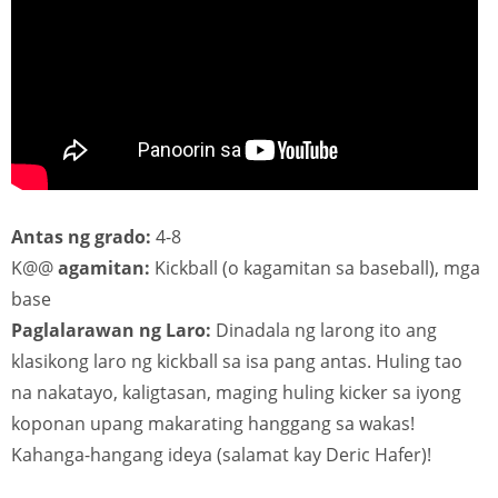
Antas ng grado:
4-8
K@@
agamitan:
Kickball (o kagamitan sa baseball), mga
base
Paglalarawan ng Laro:
Dinadala ng larong ito ang
klasikong laro ng kickball sa isa pang antas. Huling tao
na nakatayo, kaligtasan, maging huling kicker sa iyong
koponan upang makarating hanggang sa wakas!
Kahanga-hangang ideya (salamat kay Deric Hafer)!