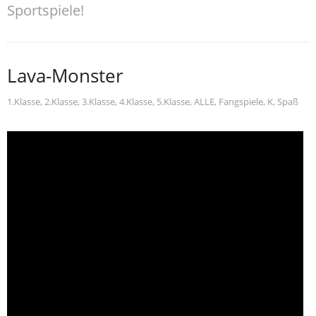
Sportspiele!
Lava-Monster
1.Klasse
,
2.Klasse
,
3.Klasse
,
4.Klasse
,
5.Klasse
,
ALLE
,
Fangspiele
,
K
,
Spaß