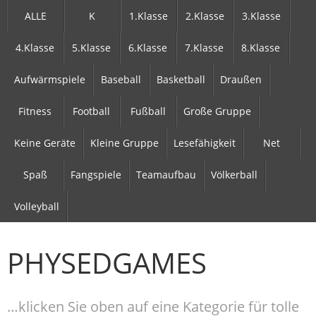
ALLE
K
1.Klasse
2.Klasse
3.Klasse
4.Klasse
5.Klasse
6.Klasse
7.Klasse
8.Klasse
Aufwärmspiele
Baseball
Basketball
Draußen
Fitness
Football
Fußball
Große Gruppe
Keine Geräte
Kleine Gruppe
Lesefähigkeit
Net
Spaß
Fangspiele
Teamaufbau
Völkerball
Volleyball
PHYSEDGAMES
…klicken Sie oben auf eine Kategorie für tolle