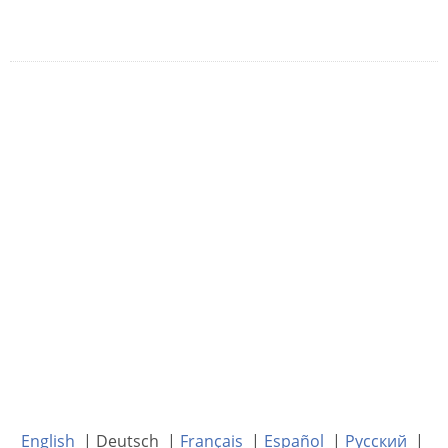
English
| Deutsch |
Français
|
Español
|
Русский
|