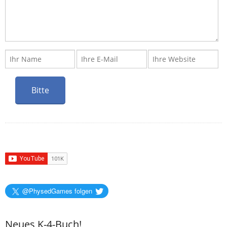
@PhysedGames folgen
Neues K-4-Buch!