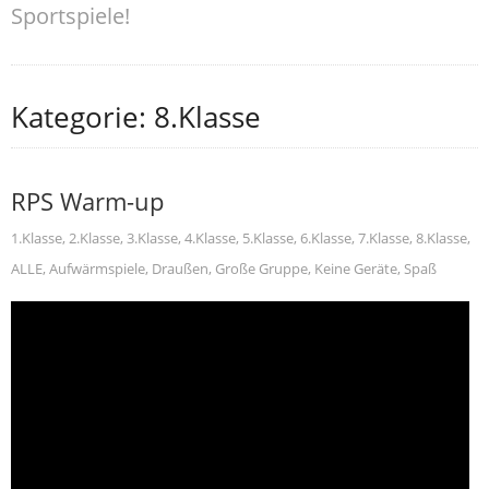
Sportspiele!
Kategorie: 8.Klasse
RPS Warm-up
1.Klasse
,
2.Klasse
,
3.Klasse
,
4.Klasse
,
5.Klasse
,
6.Klasse
,
7.Klasse
,
8.Klasse
,
ALLE
,
Aufwärmspiele
,
Draußen
,
Große Gruppe
,
Keine Geräte
,
Spaß