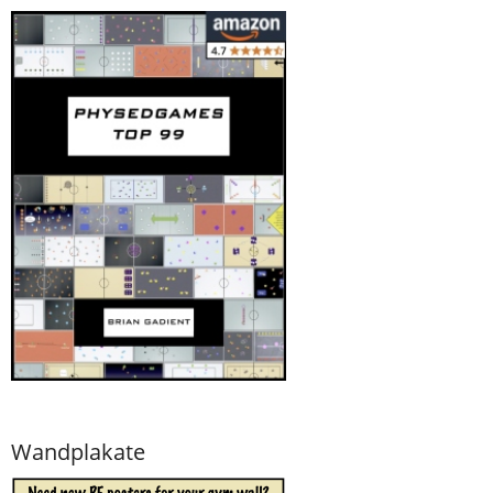
Wandplakate