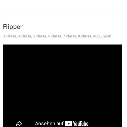
Flipper
3.Klasse
,
4.Klasse
,
5.Klasse
,
6.Klasse
,
7.Klasse
,
8.Klasse
,
ALLE
,
Spaß