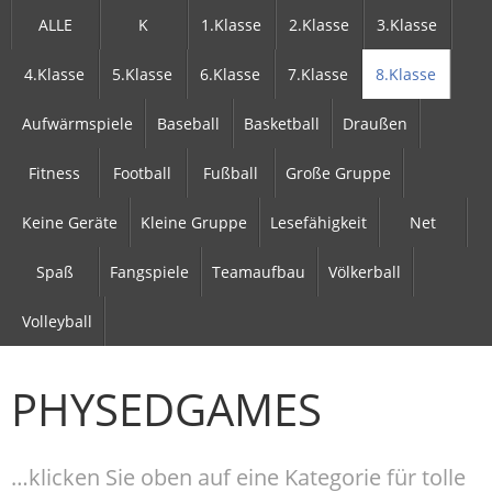
ALLE
K
1.Klasse
2.Klasse
3.Klasse
4.Klasse
5.Klasse
6.Klasse
7.Klasse
8.Klasse
Aufwärmspiele
Baseball
Basketball
Draußen
Fitness
Football
Fußball
Große Gruppe
Keine Geräte
Kleine Gruppe
Lesefähigkeit
Net
Spaß
Fangspiele
Teamaufbau
Völkerball
Volleyball
PHYSEDGAMES
…klicken Sie oben auf eine Kategorie für tolle