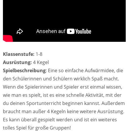
Klassenstufe:
1-8
Ausrüstung:
4 Kegel
Spielbeschreibung
: Eine so einfache Aufwärmidee, die
den Schülerinnen und Schülern wirklich Spaß macht.
Wenn die Spielerinnen und Spieler erst einmal wissen,
wie man es spielt, ist es eine schnelle Aktivität, mit der
du deinen Sportunterricht beginnen kannst. Außerdem
braucht man außer 4 Kegeln keine weitere Ausrüstung.
Es kann überall gespielt werden und ist ein weiteres
tolles Spiel für große Gruppen!