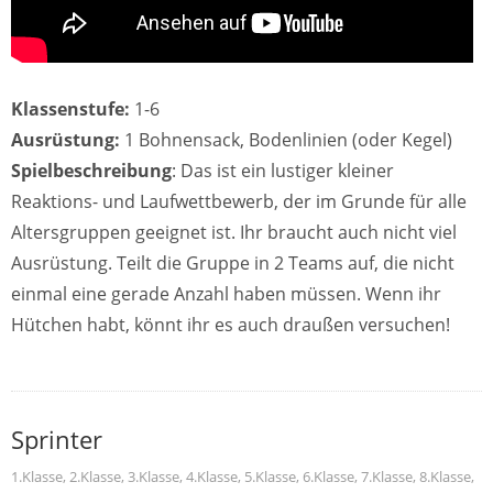
Klassenstufe:
1-6
Ausrüstung:
1 Bohnensack, Bodenlinien (oder Kegel)
Spielbeschreibung
: Das ist ein lustiger kleiner
Reaktions- und Laufwettbewerb, der im Grunde für alle
Altersgruppen geeignet ist. Ihr braucht auch nicht viel
Ausrüstung. Teilt die Gruppe in 2 Teams auf, die nicht
einmal eine gerade Anzahl haben müssen. Wenn ihr
Hütchen habt, könnt ihr es auch draußen versuchen!
Sprinter
1.Klasse
,
2.Klasse
,
3.Klasse
,
4.Klasse
,
5.Klasse
,
6.Klasse
,
7.Klasse
,
8.Klasse
,