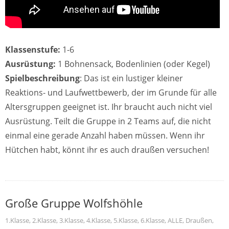
Klassenstufe:
1-6
Ausrüstung:
1 Bohnensack, Bodenlinien (oder Kegel)
Spielbeschreibung
: Das ist ein lustiger kleiner
Reaktions- und Laufwettbewerb, der im Grunde für alle
Altersgruppen geeignet ist. Ihr braucht auch nicht viel
Ausrüstung. Teilt die Gruppe in 2 Teams auf, die nicht
einmal eine gerade Anzahl haben müssen. Wenn ihr
Hütchen habt, könnt ihr es auch draußen versuchen!
Große Gruppe Wolfshöhle
1.Klasse
,
2.Klasse
,
3.Klasse
,
4.Klasse
,
5.Klasse
,
6.Klasse
,
ALLE
,
Draußen
,