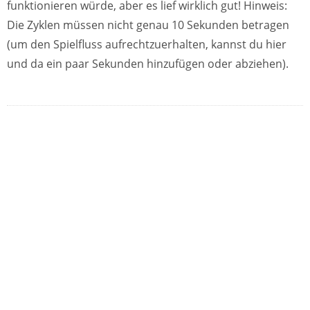
funktionieren würde, aber es lief wirklich gut! Hinweis:
Die Zyklen müssen nicht genau 10 Sekunden betragen
(um den Spielfluss aufrechtzuerhalten, kannst du hier
und da ein paar Sekunden hinzufügen oder abziehen).