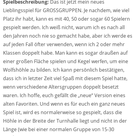
Spielbeschreibung:
Das ist jetzt mein neues
Lieblingsspiel für GROSSGRUPPEN. Je nachdem, wie viel
Platz ihr habt, kann es mit 40, 50 oder sogar 60 Spielern
gespielt werden. Ich weiß nicht, warum ich es nach all
den Jahren noch nie so gemacht habe, aber ich werde es
auf jeden Fall öfter verwenden, wenn ich 2 oder mehr
Klassen doppelt habe. Man kann es sogar draußen auf
einer großen Fläche spielen und Kegel werfen, um eine
Wolfshöhle zu bilden. Ich kann persönlich bestätigen,
dass ich in letzter Zeit viel Spaß mit diesem Spiel hatte,
wenn verschiedene Altersgruppen doppelt besetzt
waren. Ich hoffe, euch gefällt die „neue“ Version eines
alten Favoriten. Und wenn es für euch ein ganz neues
Spiel ist, wird es normalerweise so gespielt, dass die
Höhle in der Breite der Turnhalle liegt und nicht in der
Länge (wie bei einer normalen Gruppe von 15-30