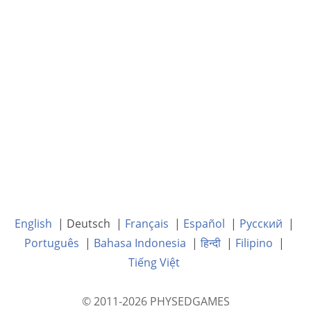
English
| Deutsch |
Français
|
Español
|
Русский
|
Português
|
Bahasa Indonesia
|
हिन्दी
|
Filipino
|
Tiếng Việt
© 2011-2026 PHYSEDGAMES