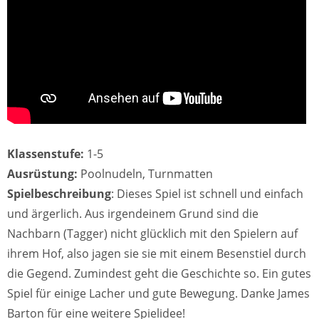
Klassenstufe:
1-5
Ausrüstung:
Poolnudeln, Turnmatten
Spielbeschreibung
: Dieses Spiel ist schnell und einfach
und ärgerlich. Aus irgendeinem Grund sind die
Nachbarn (Tagger) nicht glücklich mit den Spielern auf
ihrem Hof, also jagen sie sie mit einem Besenstiel durch
die Gegend. Zumindest geht die Geschichte so. Ein gutes
Spiel für einige Lacher und gute Bewegung. Danke James
Barton für eine weitere Spielidee!