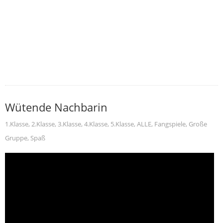
Wütende Nachbarin
1.Klasse
,
2.Klasse
,
3.Klasse
,
4.Klasse
,
5.Klasse
,
ALLE
,
Fangspiele
,
Große
Gruppe
,
Spaß