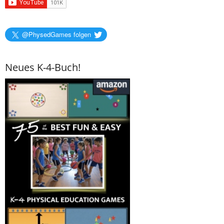
@PhysedGames folgen
Neues K-4-Buch!