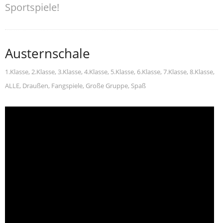
Sportspiele!
Austernschale
1.Klasse
,
2.Klasse
,
3.Klasse
,
4.Klasse
,
5.Klasse
,
6.Klasse
,
7.Klasse
,
8.Klasse
,
ALLE
,
Draußen
,
Fangspiele
,
Große Gruppe
,
Spaß