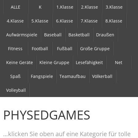
ALLE
K
1.Klasse
2.Klasse
3.Klasse
4.Klasse
5.Klasse
6.Klasse
7.Klasse
8.Klasse
Aufwärmspiele
Baseball
Basketball
Draußen
Fitness
Football
Fußball
Große Gruppe
Keine Geräte
Kleine Gruppe
Lesefähigkeit
Net
Spaß
Fangspiele
Teamaufbau
Völkerball
Volleyball
PHYSEDGAMES
…klicken Sie oben auf eine Kategorie für tolle