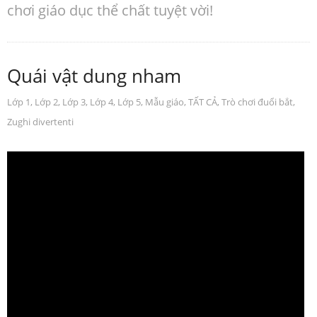
chơi giáo dục thể chất tuyệt vời!
Quái vật dung nham
Lớp 1
,
Lớp 2
,
Lớp 3
,
Lớp 4
,
Lớp 5
,
Mẫu giáo
,
TẤT CẢ
,
Trò chơi đuổi bắt
,
Zughi divertenti