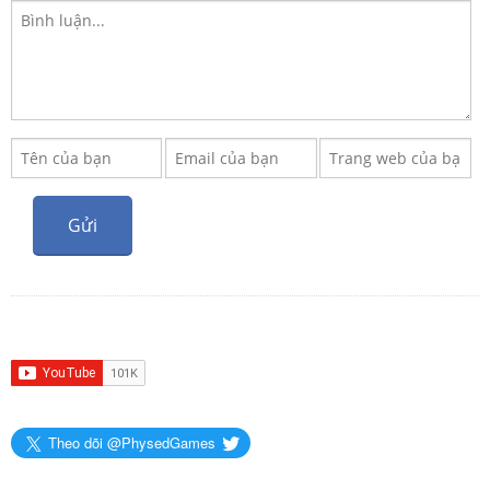
Theo dõi @PhysedGames