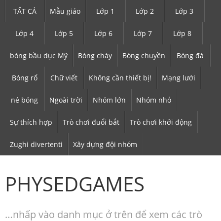
TẤT CẢ
Mẫu giáo
Lớp 1
Lớp 2
Lớp 3
Lớp 4
Lớp 5
Lớp 6
Lớp 7
Lớp 8
bóng bầu dục Mỹ
Bóng chày
Bóng chuyền
Bóng đá
Bóng rổ
Chữ viết
Không cần thiết bị!
Mạng lưới
né bóng
Ngoài trời
Nhóm lớn
Nhóm nhỏ
Sự thích hợp
Trò chơi đuổi bắt
Trò chơi khởi động
Zughi divertenti
Xây dựng đội nhóm
PHYSEDGAMES
…nhấp vào danh mục ở trên để xem các trò