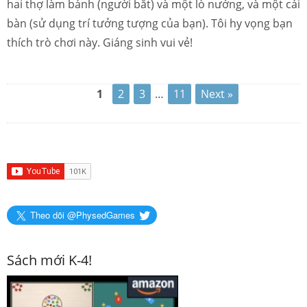
hai thợ làm bánh (người bắt) và một lò nướng, và một cái
bàn (sử dụng trí tưởng tượng của bạn). Tôi hy vọng bạn
thích trò chơi này. Giáng sinh vui vẻ!
1
2
3
…
11
Next »
Theo dõi @PhysedGames
Sách mới K-4!