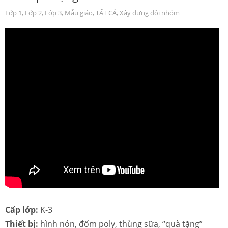
Lớp 1
,
Lớp 2
,
Lớp 3
,
Mẫu giáo
,
TẤT CẢ
,
Xây dựng đội nhóm
Cấp lớp:
K-3
Thiết bị:
hình nón, đốm poly, thùng sữa, “quà tặng”