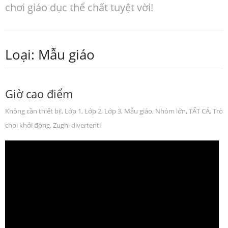
chơi giáo dục thể chất tuyệt vời!
Loại: Mẫu giáo
Giờ cao điểm
Không cần thiết bị!
,
Lớp 1
,
Lớp 2
,
Lớp 3
,
Mẫu giáo
,
Nhóm lớn
,
TẤT CẢ
,
Trò
chơi khởi động
,
Zughi divertenti