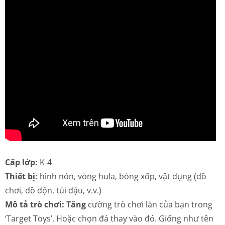
Cấp lớp:
K-4
Thiết bị:
hình nón, vòng hula, bóng xốp, vật dụng (đồ
chơi, đồ độn, túi đậu, v.v.)
Mô tả trò chơi: Tăng
cường trò chơi lăn của bạn trong
‘Target Toys’. Hoặc chọn đá thay vào đó. Giống như tên