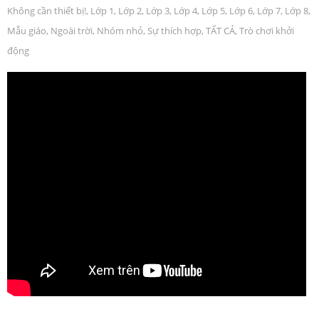
Không cần thiết bị!
,
Lớp 1
,
Lớp 2
,
Lớp 3
,
Lớp 4
,
Lớp 5
,
Lớp 6
,
Lớp 7
,
Lớp 8
,
Mẫu giáo
,
Ngoài trời
,
Nhóm nhỏ
,
Sự thích hợp
,
TẤT CẢ
,
Trò chơi khởi
động