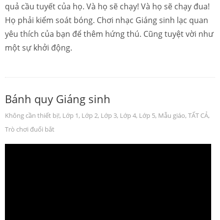
quả cầu tuyết của họ. Và họ sẽ chạy! Và họ sẽ chạy đua!
Họ phải kiểm soát bóng. Chơi nhạc Giáng sinh lạc quan
yêu thích của bạn để thêm hứng thú. Cũng tuyệt vời như
một sự khởi động.
Bánh quy Giáng sinh
Không cần thiết bị!
,
Lớp 1
,
Lớp 2
,
Lớp 3
,
Lớp 4
,
Lớp 5
,
Mẫu giáo
,
TẤT CẢ
,
Trò chơi đuổi bắt