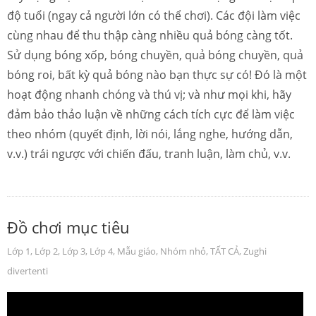
độ tuổi (ngay cả người lớn có thể chơi). Các đội làm việc
cùng nhau để thu thập càng nhiều quả bóng càng tốt.
Sử dụng bóng xốp, bóng chuyền, quả bóng chuyền, quả
bóng roi, bất kỳ quả bóng nào bạn thực sự có! Đó là một
hoạt động nhanh chóng và thú vị; và như mọi khi, hãy
đảm bảo thảo luận về những cách tích cực để làm việc
theo nhóm (quyết định, lời nói, lắng nghe, hướng dẫn,
v.v.) trái ngược với chiến đấu, tranh luận, làm chủ, v.v.
Đồ chơi mục tiêu
Lớp 1
,
Lớp 2
,
Lớp 3
,
Lớp 4
,
Mẫu giáo
,
Nhóm nhỏ
,
TẤT CẢ
,
Zughi
divertenti