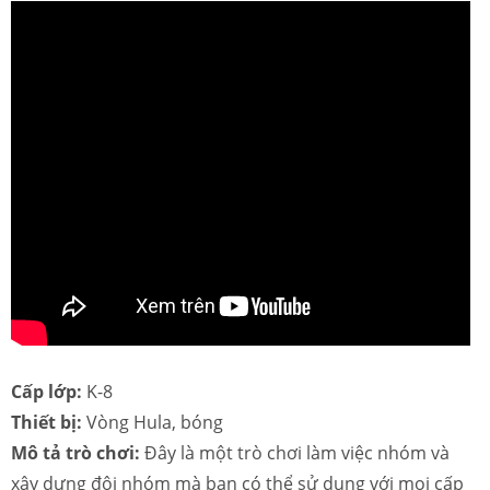
Cấp lớp:
K-8
Thiết bị:
Vòng Hula, bóng
Mô tả trò chơi:
Đây là một trò chơi làm việc nhóm và
xây dựng đội nhóm mà bạn có thể sử dụng với mọi cấp