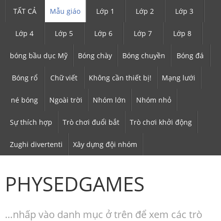
TẤT CẢ
Mẫu giáo
Lớp 1
Lớp 2
Lớp 3
Lớp 4
Lớp 5
Lớp 6
Lớp 7
Lớp 8
bóng bầu dục Mỹ
Bóng chày
Bóng chuyền
Bóng đá
Bóng rổ
Chữ viết
Không cần thiết bị!
Mạng lưới
né bóng
Ngoài trời
Nhóm lớn
Nhóm nhỏ
Sự thích hợp
Trò chơi đuổi bắt
Trò chơi khởi động
Zughi divertenti
Xây dựng đội nhóm
PHYSEDGAMES
…nhấp vào danh mục ở trên để xem các trò