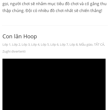
gọi, người chơi sẽ nhắm mục tiêu đồ chơi và cố gắng thu
thập chúng. Đội có nhiều đồ chơi nhất sẽ chiến thắng!
Con lăn Hoop
Lớp 1
,
Lớp 2
,
Lớp 3
,
Lớp 4
,
Lớp 5
,
Lớp 6
,
Lớp 7
,
Lớp 8
,
Mẫu giáo
,
TẤT CẢ
,
Zughi divertenti