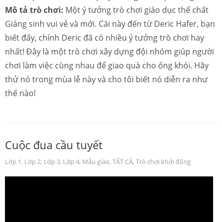
Mô tả trò chơi:
Một ý tưởng trò chơi giáo dục thể chất
Giáng sinh vui vẻ và mới. Cái này đến từ Deric Hafer, bạn
biết đấy, chính Deric đã có nhiều ý tưởng trò chơi hay
nhất! Đây là một trò chơi xây dựng đội nhóm giúp người
chơi làm việc cùng nhau để giao quà cho ống khói. Hãy
thử nó trong mùa lễ này và cho tôi biết nó diễn ra như
thế nào!
Cuộc đua cầu tuyết
Lớp 1
,
Lớp 2
,
Lớp 3
,
Lớp 4
,
Mẫu giáo
,
TẤT CẢ
,
Trò chơi khởi động