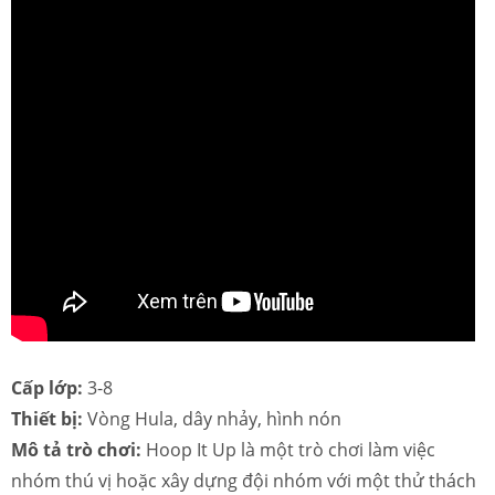
Cấp lớp:
3-8
Thiết bị:
Vòng Hula, dây nhảy, hình nón
Mô tả trò chơi:
Hoop It Up là một trò chơi làm việc
nhóm thú vị hoặc xây dựng đội nhóm với một thử thách