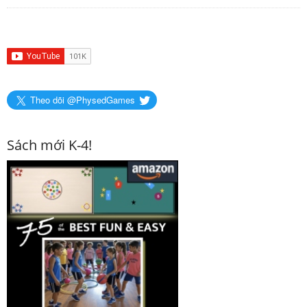
Theo dõi @PhysedGames
Sách mới K-4!