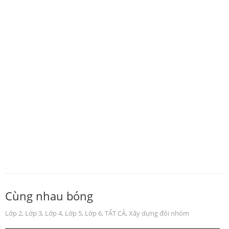
Cùng nhau bóng
Lớp 2
,
Lớp 3
,
Lớp 4
,
Lớp 5
,
Lớp 6
,
TẤT CẢ
,
Xây dựng đội nhóm