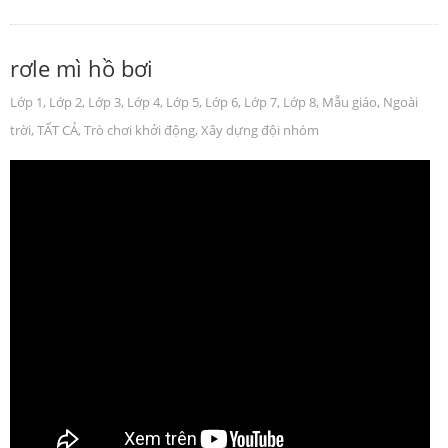
rơle mì hồ bơi
Lớp 1
,
Lớp 2
,
Lớp 3
,
Lớp 4
,
Lớp 5
,
Lớp 6
,
Lớp 7
,
Lớp 8
,
Mẫu giáo
,
Ngoài
trời
,
TẤT CẢ
,
Trò chơi khởi động
,
Xây dựng đội nhóm