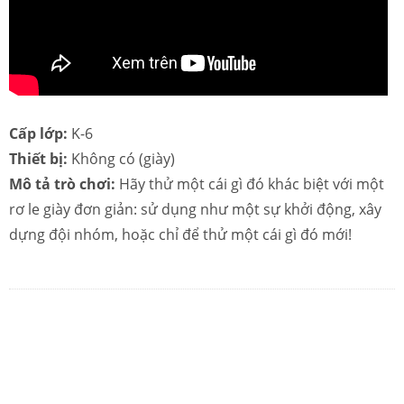
Cấp lớp:
K-6
Thiết bị:
Không có (giày)
Mô tả trò chơi:
Hãy thử một cái gì đó khác biệt với một
rơ le giày đơn giản: sử dụng như một sự khởi động, xây
dựng đội nhóm, hoặc chỉ để thử một cái gì đó mới!