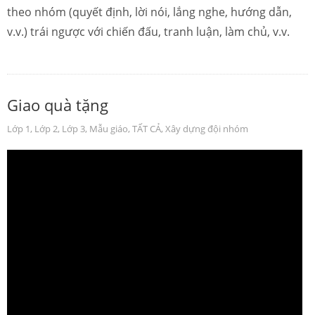
theo nhóm (quyết định, lời nói, lắng nghe, hướng dẫn,
v.v.) trái ngược với chiến đấu, tranh luận, làm chủ, v.v.
Giao quà tặng
Lớp 1
,
Lớp 2
,
Lớp 3
,
Mẫu giáo
,
TẤT CẢ
,
Xây dựng đội nhóm