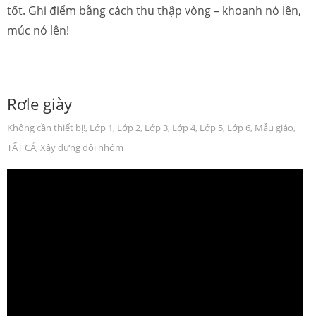
tốt. Ghi điểm bằng cách thu thập vòng – khoanh nó lên,
múc nó lên!
Rơle giày
Không cần thiết bị!
,
Lớp 1
,
Lớp 2
,
Lớp 3
,
Lớp 4
,
Lớp 5
,
Lớp 6
,
Mẫu giáo
,
TẤT CẢ
,
Xây dựng đội nhóm