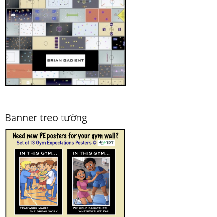
Banner treo tường