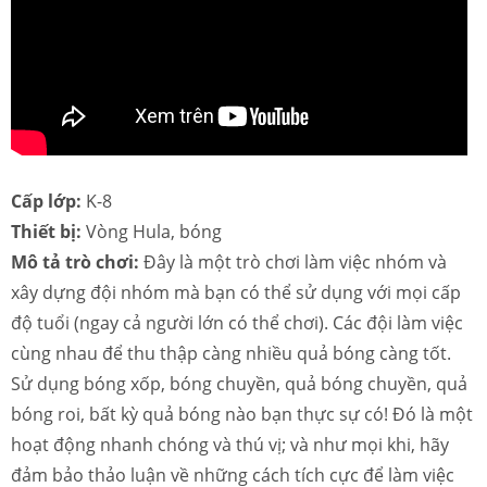
Cấp lớp:
K-8
Thiết bị:
Vòng Hula, bóng
Mô tả trò chơi:
Đây là một trò chơi làm việc nhóm và
xây dựng đội nhóm mà bạn có thể sử dụng với mọi cấp
độ tuổi (ngay cả người lớn có thể chơi). Các đội làm việc
cùng nhau để thu thập càng nhiều quả bóng càng tốt.
Sử dụng bóng xốp, bóng chuyền, quả bóng chuyền, quả
bóng roi, bất kỳ quả bóng nào bạn thực sự có! Đó là một
hoạt động nhanh chóng và thú vị; và như mọi khi, hãy
đảm bảo thảo luận về những cách tích cực để làm việc