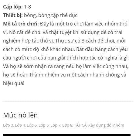
Cấp lớp:
1-8
Thiết bị:
bóng, bóng tập thể dục
Mô tả trò chơi:
Đây là một trò chơi làm việc nhóm thú
vị. Nó rất dễ chơi và thật tuyệt khi sử dụng để có trải
nghiệm hợp tác thú vị. Thực sự có 3 cách để chơi, mỗi
cách có mức độ khó khác nhau. Bắt đầu bằng cách yêu
cầu người chơi của bạn giải thích hợp tác có nghĩa là gì.
Và họ sẽ sớm nhận ra rằng nếu họ làm việc cùng nhau,
họ sẽ hoàn thành nhiệm vụ một cách nhanh chóng và
hiệu quả!
Múc nó lên
Lớp 3
,
Lớp 4
,
Lớp 5
,
Lớp 6
,
Lớp 7
,
Lớp 8
,
TẤT CẢ
,
Xây dựng đội nhóm