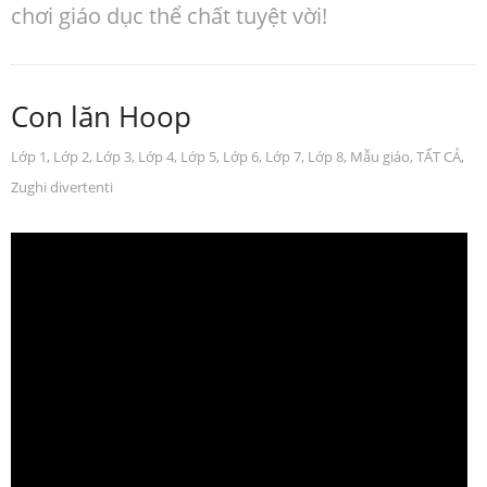
chơi giáo dục thể chất tuyệt vời!
Con lăn Hoop
Lớp 1
,
Lớp 2
,
Lớp 3
,
Lớp 4
,
Lớp 5
,
Lớp 6
,
Lớp 7
,
Lớp 8
,
Mẫu giáo
,
TẤT CẢ
,
Zughi divertenti