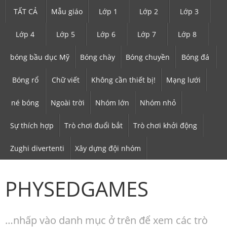
TẤT CẢ
Mẫu giáo
Lớp 1
Lớp 2
Lớp 3
Lớp 4
Lớp 5
Lớp 6
Lớp 7
Lớp 8
bóng bầu dục Mỹ
Bóng chày
Bóng chuyền
Bóng đá
Bóng rổ
Chữ viết
Không cần thiết bị!
Mạng lưới
né bóng
Ngoài trời
Nhóm lớn
Nhóm nhỏ
Sự thích hợp
Trò chơi đuổi bắt
Trò chơi khởi động
Zughi divertenti
Xây dựng đội nhóm
PHYSEDGAMES
…nhấp vào danh mục ở trên để xem các trò