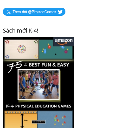
Theo dõi @PhysedGames
Sách mới K-4!