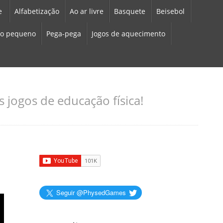
e
Alfabetização
Ao ar livre
Basquete
Beisebol
o pequeno
Pega-pega
Jogos de aquecimento
 jogos de educação física!
Seguir @PhysedGames