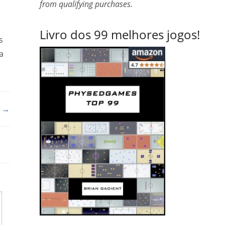
from qualifying purchases.
Livro dos 99 melhores jogos!
s
a
o →