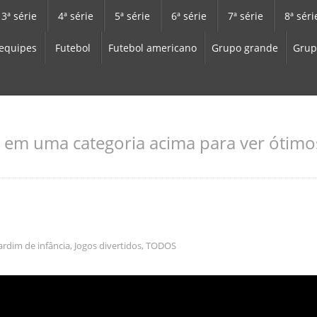
3ª série
4ª série
5ª série
6ª série
7ª série
8ª séri
equipes
Futebol
Futebol americano
Grupo grande
Grup
 em uma categoria acima para ver ótimos
ardim de infância
,
Jogos divertidos
,
TODOS