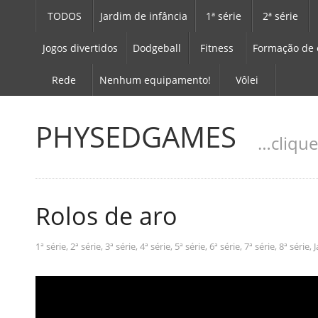
TODOS
Jardim de infância
1ª série
2ª série
Jogos divertidos
Dodgeball
Fitness
Formação de 
Rede
Nenhum equipamento!
Vôlei
PHYSEDGAMES
…clique
Rolos de aro
1ª série
,
2ª série
,
3ª série
,
4ª série
,
5ª série
,
6ª série
,
7ª série
,
8ª série
,
J