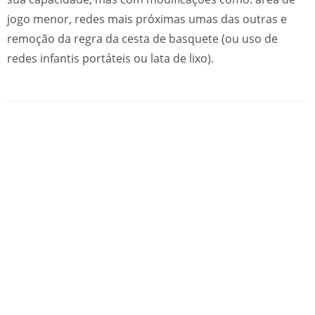
jogo menor, redes mais próximas umas das outras e
remoção da regra da cesta de basquete (ou uso de
redes infantis portáteis ou lata de lixo).