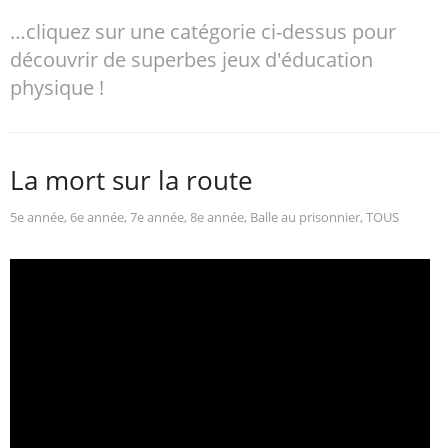
…cliquez sur une catégorie ci-dessus pour
découvrir de superbes jeux d'éducation
physique !
La mort sur la route
5e année
,
6e année
,
7e année
,
8e année
,
Balle au prisonnier
,
TOUS