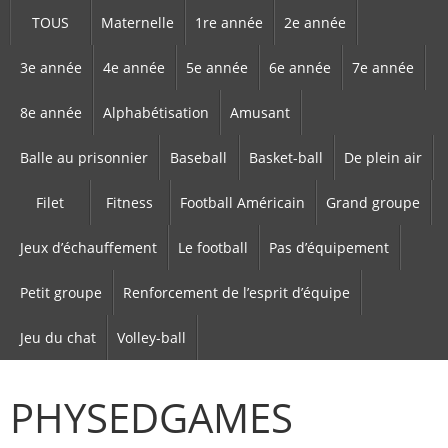
TOUS
Maternelle
1re année
2e année
3e année
4e année
5e année
6e année
7e année
8e année
Alphabétisation
Amusant
Balle au prisonnier
Baseball
Basket-ball
De plein air
Filet
Fitness
Football Américain
Grand groupe
Jeux d’échauffement
Le football
Pas d’équipement
Petit groupe
Renforcement de l’esprit d’équipe
Jeu du chat
Volley-ball
PHYSEDGAMES