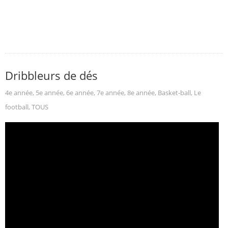
Dribbleurs de dés
4e année
,
5e année
,
6e année
,
7e année
,
8e année
,
Basket-ball
,
Le
football
,
TOUS