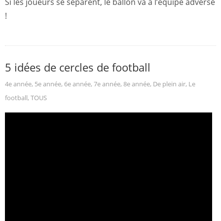
Si les joueurs se séparent, le ballon va à l’équipe adverse
!
5 idées de cercles de football
4e année
,
5e année
,
6e année
,
7e année
,
8e année
,
De plein air
,
Le
football
,
TOUS