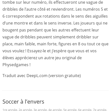
tombe sur leur numéro, ils effectueront une vague de
dribbles de l’autre côté et reviendront. Les numéros 5 et
6 correspondent aux rotations dans le sens des aiguilles
d’une montre et dans le sens inverse. Les joueurs qui ne
bougent pas pendant que les autres effectuent leur
vague de dribbles peuvent simplement dribbler sur
place, main faible, main forte, figures en 8 ou tout ce que
vous voulez ! Essayez-le et j’espère que vous et vos
élèves apprécierez un autre jeu original de
Physedgames !
Traduit avec DeepL.com (version gratuite)
Soccer à l’envers
1re année
,
2e année
,
3e année
,
4e année
,
5e année
,
6e année
,
7e année
,