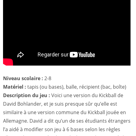
Niveau scolaire :
2-8
Matériel :
tapis (ou bases), balle, récipient (bac, boîte)
Description du jeu :
Voici une version du Kickball de
David Bohlander, et je suis presque sûr qu’elle est
similaire à une version commune du Kickball jouée en
Allemagne. David a dit qu’un de ses étudiants étrangers
l’a aidé à modifier son jeu à 6 bases selon les règles