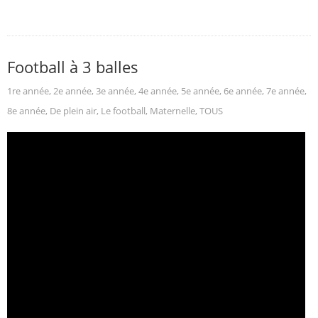
Football à 3 balles
1re année
,
2e année
,
3e année
,
4e année
,
5e année
,
6e année
,
7e année
,
8e année
,
De plein air
,
Le football
,
Maternelle
,
TOUS