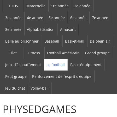
TOUS
Maternelle
1re année
2e année
3e année
4e année
5e année
6e année
7e année
8e année
Alphabétisation
Amusant
Balle au prisonnier
Baseball
Basket-ball
De plein air
Filet
Fitness
Football Américain
Grand groupe
Jeux d’échauffement
Le football
Pas d’équipement
Petit groupe
Renforcement de l’esprit d’équipe
Jeu du chat
Volley-ball
PHYSEDGAMES