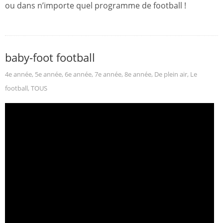
ou dans n’importe quel programme de football !
baby-foot football
4e année
,
5e année
,
6e année
,
7e année
,
8e année
,
De plein air
,
Le
football
,
TOUS