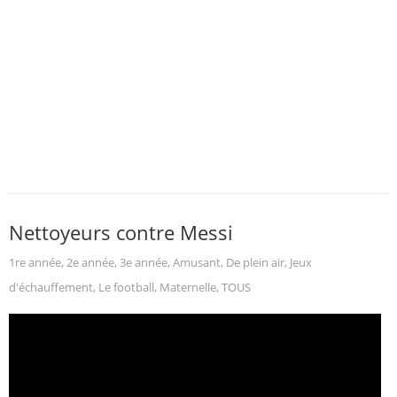
Nettoyeurs contre Messi
1re année
,
2e année
,
3e année
,
Amusant
,
De plein air
,
Jeux
d'échauffement
,
Le football
,
Maternelle
,
TOUS