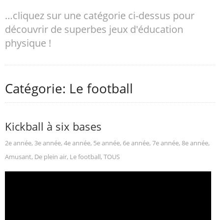
…cliquez sur une catégorie ci-dessus pour
découvrir de superbes jeux d'éducation
physique !
Catégorie: Le football
Kickball à six bases
2e année
,
3e année
,
4e année
,
5e année
,
6e année
,
7e année
,
8e année
,
Amusant
,
De plein air
,
Le football
,
TOUS