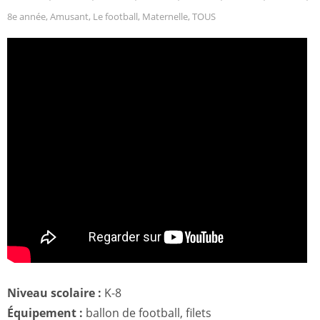
8e année
,
Amusant
,
Le football
,
Maternelle
,
TOUS
Niveau scolaire :
K-8
Équipement :
ballon de football, filets