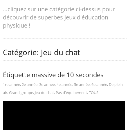
…cliquez sur une catégorie ci-dessus pour
découvrir de superbes jeux d'éducation
physique !
Catégorie: Jeu du chat
Étiquette massive de 10 secondes
1re année
,
2e année
,
3e année
,
4e année
,
5e année
,
6e année
,
De plein
air
,
Grand groupe
,
Jeu du chat
,
Pas d'équipement
,
TOUS