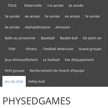
TOUS
Maternelle
1re année
2e année
3e année
4e année
5e année
6e année
7e année
8e année
Alphabétisation
Amusant
Balle au prisonnier
Baseball
Basket-ball
De plein air
Filet
Fitness
Football Américain
Grand groupe
Jeux d’échauffement
Le football
Pas d’équipement
Petit groupe
Renforcement de l’esprit d’équipe
Jeu du chat
Volley-ball
PHYSEDGAMES