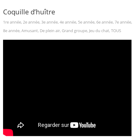
Coquille d’huître
1re année
,
2e année
,
3e année
,
4e année
,
5e année
,
6e année
,
7e année
,
8e année
,
Amusant
,
De plein air
,
Grand groupe
,
Jeu du chat
,
TOUS