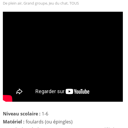
De plein air
,
Grand groupe
,
Jeu du chat
,
TOUS
Niveau scolaire :
1-6
Matériel :
foulards (ou épingles)