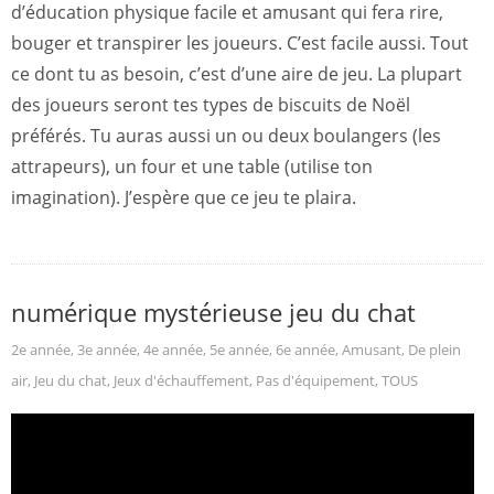
d’éducation physique facile et amusant qui fera rire,
bouger et transpirer les joueurs. C’est facile aussi. Tout
ce dont tu as besoin, c’est d’une aire de jeu. La plupart
des joueurs seront tes types de biscuits de Noël
préférés. Tu auras aussi un ou deux boulangers (les
attrapeurs), un four et une table (utilise ton
imagination). J’espère que ce jeu te plaira.
numérique mystérieuse jeu du chat
2e année
,
3e année
,
4e année
,
5e année
,
6e année
,
Amusant
,
De plein
air
,
Jeu du chat
,
Jeux d'échauffement
,
Pas d'équipement
,
TOUS