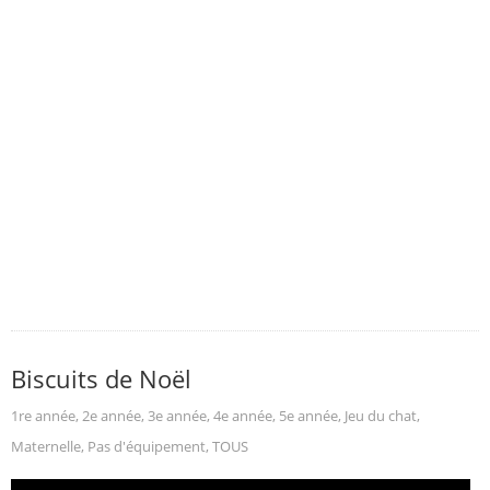
Biscuits de Noël
1re année
,
2e année
,
3e année
,
4e année
,
5e année
,
Jeu du chat
,
Maternelle
,
Pas d'équipement
,
TOUS