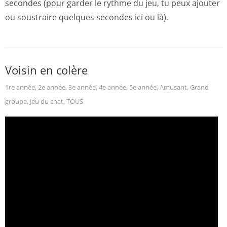
secondes (pour garder le rythme du jeu, tu peux ajouter
ou soustraire quelques secondes ici ou là).
Voisin en colère
1re année
,
2e année
,
3e année
,
4e année
,
5e année
,
Amusant
,
Grand
groupe
,
Jeu du chat
,
TOUS