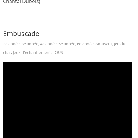
Chantal Dubois)
Embuscade
2e année
,
3e année
,
4e année
,
5e année
,
6e année
,
Amusant
,
Jeu du
chat
,
Jeux d'échauffement
,
TOUS