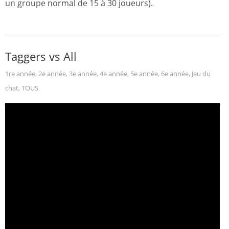
un groupe normal de 15 à 30 joueurs).
Taggers vs All
1re année
,
2e année
,
3e année
,
4e année
,
5e année
,
6e année
,
Jeu du
chat
,
TOUS