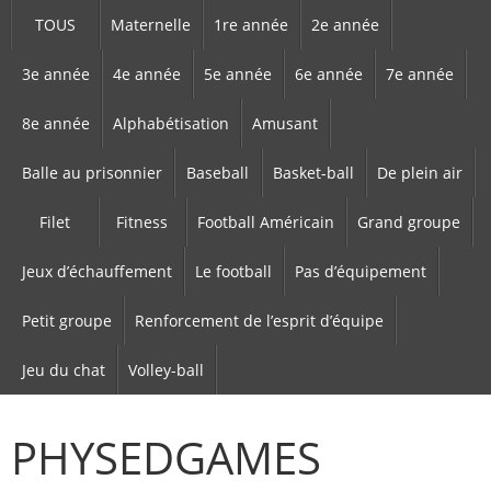
TOUS
Maternelle
1re année
2e année
3e année
4e année
5e année
6e année
7e année
8e année
Alphabétisation
Amusant
Balle au prisonnier
Baseball
Basket-ball
De plein air
Filet
Fitness
Football Américain
Grand groupe
Jeux d’échauffement
Le football
Pas d’équipement
Petit groupe
Renforcement de l’esprit d’équipe
Jeu du chat
Volley-ball
PHYSEDGAMES