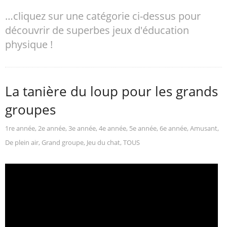
…cliquez sur une catégorie ci-dessus pour
découvrir de superbes jeux d'éducation
physique !
La tanière du loup pour les grands
groupes
1re année
,
2e année
,
3e année
,
4e année
,
5e année
,
6e année
,
Amusant
,
De plein air
,
Grand groupe
,
Jeu du chat
,
TOUS