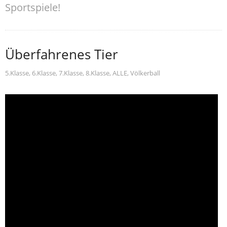
Sportspiele!
Überfahrenes Tier
5.Klasse
,
6.Klasse
,
7.Klasse
,
8.Klasse
,
ALLE
,
Völkerball