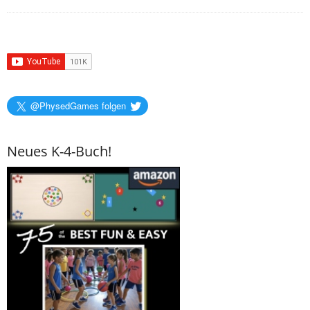
@PhysedGames folgen
Neues K-4-Buch!