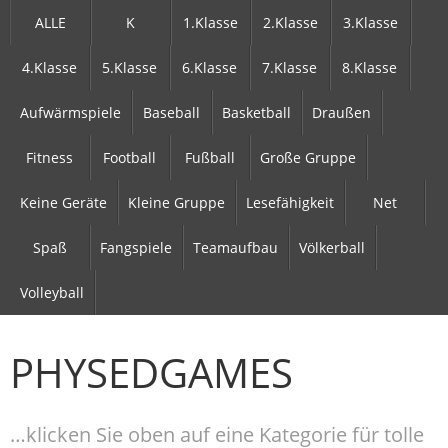
ALLE
K
1.Klasse
2.Klasse
3.Klasse
4.Klasse
5.Klasse
6.Klasse
7.Klasse
8.Klasse
Aufwärmspiele
Baseball
Basketball
Draußen
Fitness
Football
Fußball
Große Gruppe
Keine Geräte
Kleine Gruppe
Lesefähigkeit
Net
Spaß
Fangspiele
Teamaufbau
Völkerball
Volleyball
PHYSEDGAMES
…klicken Sie oben auf eine Kategorie für tolle