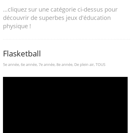
…cliquez sur une catégorie ci-dessus pour
découvrir de superbes jeux d'éducation
physique !
Flasketball
5e année
,
6e année
,
7e année
,
8e année
,
De plein air
,
TOUS