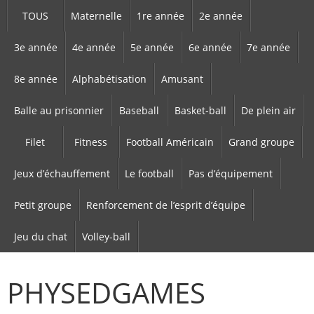
TOUS
Maternelle
1re année
2e année
3e année
4e année
5e année
6e année
7e année
8e année
Alphabétisation
Amusant
Balle au prisonnier
Baseball
Basket-ball
De plein air
Filet
Fitness
Football Américain
Grand groupe
Jeux d’échauffement
Le football
Pas d’équipement
Petit groupe
Renforcement de l’esprit d’équipe
Jeu du chat
Volley-ball
PHYSEDGAMES