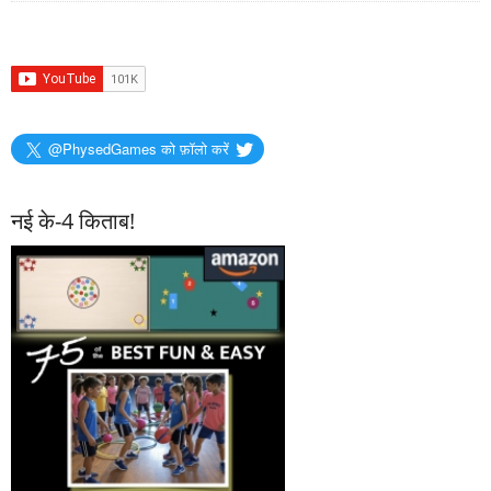
@PhysedGames को फ़ॉलो करें
नई के-4 किताब!