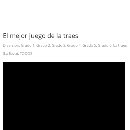
El mejor juego de la traes
Diversión
,
Grado 1
,
Grado 2
,
Grado 3
,
Grado 4
,
Grado 5
,
Grado 6
,
La traes
(La lleva)
,
TODOS