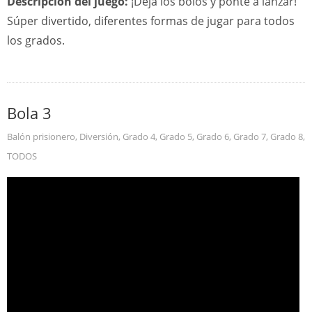
Descripción del juego:
¡Deja los bolos y ponte a lanzar!
Súper divertido, diferentes formas de jugar para todos
los grados.
Bola 3
Balón prisionero
,
Diversión
,
Grado 4
,
Grado 5
,
Grado 6
,
Grado 7
,
Grado 8
,
TODOS