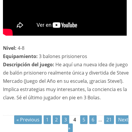
Nivel:
4-8
Equipamiento:
3 balones prisioneros
Descripción del juego:
He aquí una nueva idea de juego
de balón prisionero realmente única y divertida de Steve
Mercado (Juego del Año en su escuela, ¡gracias Steve!).
Implica estrategias muy interesantes, la conciencia es la
clave. Sé el último jugador en pie en 3 Bolas.
« Previous
1
2
3
4
5
6
…
21
Next
»