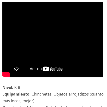
Nivel:
K-8
Equipamiento:
Chinchetas, Objetos arrojadizos (cuanto
más locos, mejor)