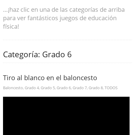
…¡haz clic en una de las categorías de arriba
para ver fantásticos juegos de educación
física!
Categoría: Grado 6
Tiro al blanco en el baloncesto
Baloncesto
,
Grado 4
,
Grado 5
,
Grado 6
,
Grado 7
,
Grado 8
,
TODOS