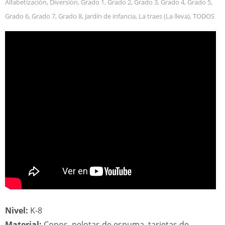
Alfabetización
,
Diversión
,
Grado 1
,
Grado 2
,
Grado 3
,
Grado 4
,
Grado 5
,
Grado 6
,
Grado 7
,
Grado 8
,
Jardín de infancia
,
La traes (La lleva)
,
TODOS
Nivel:
K-8
Material:
Conos, pelotas de espuma, tarjetas de