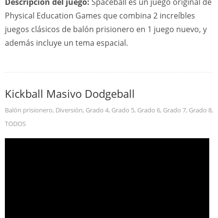
Descripción del juego:
Spaceball es un juego original de
Physical Education Games que combina 2 increíbles
juegos clásicos de balón prisionero en 1 juego nuevo, y
además incluye un tema espacial.
Kickball Masivo Dodgeball
Balón prisionero
,
Diversión
,
Grado 4
,
Grado 5
,
Grado 6
,
Grado 7
,
Grado 8
,
TODOS