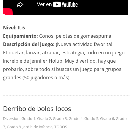
Nivel:
K-6
Equipamiento:
Conos, pelotas de gomaespuma
Descripción del juego:
¡Nueva actividad favorita!
Etiquetar, lanzar, atrapar, estrategia, todo en un juego
increíble de Jennifer Holub. Muy divertido, hay que
probarlo, sobre todo si buscas un juego para grupos
grandes (50 jugadores o más).
Derribo de bolos locos
Diversión
,
Grado 1
,
Grado 2
,
Grado 3
,
Grado 4
,
Grado 5
,
Grado 6
,
Grado
7
,
Grado 8
,
Jardín de infancia
,
TODOS