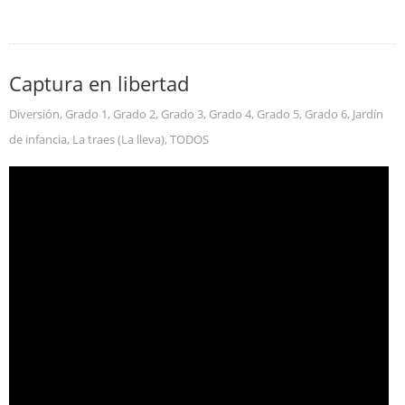
Captura en libertad
Diversión
,
Grado 1
,
Grado 2
,
Grado 3
,
Grado 4
,
Grado 5
,
Grado 6
,
Jardín
de infancia
,
La traes (La lleva)
,
TODOS