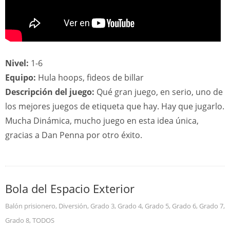
Nivel:
1-6
Equipo:
Hula hoops, fideos de billar
Descripción del juego:
Qué gran juego, en serio, uno de
los mejores juegos de etiqueta que hay. Hay que jugarlo.
Mucha Dinámica, mucho juego en esta idea única,
gracias a Dan Penna por otro éxito.
Bola del Espacio Exterior
Balón prisionero
,
Diversión
,
Grado 3
,
Grado 4
,
Grado 5
,
Grado 6
,
Grado 7
,
Grado 8
,
TODOS