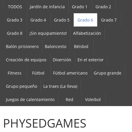
TODOS
Jardín de infancia
Grado 1
Grado 2
Grado 3
Grado 4
Grado 5
Grado 6
Grado 7
Grado 8
¡Sin equipamiento!
Alfabetización
Balón prisionero
Baloncesto
Béisbol
Creación de equipos
Diversión
En el exterior
Fitness
Fútbol
Fútbol americano
Grupo grande
Grupo pequeño
La traes (La lleva)
Juegos de calentamiento
Red
Voleibol
PHYSEDGAMES