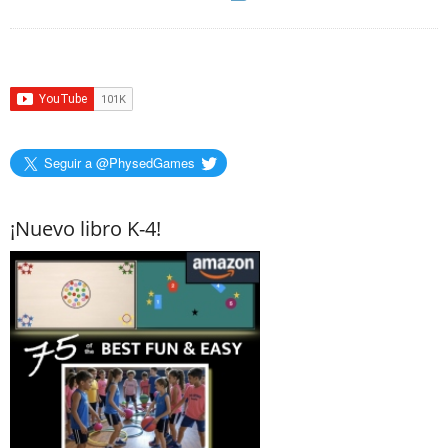
Seguir a @PhysedGames
¡Nuevo libro K-4!