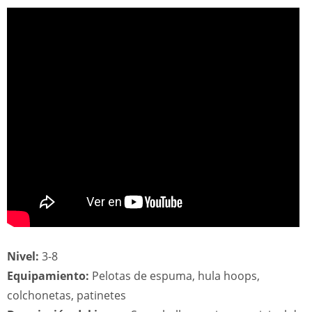
Nivel:
3-8
Equipamiento:
Pelotas de espuma, hula hoops,
colchonetas, patinetes