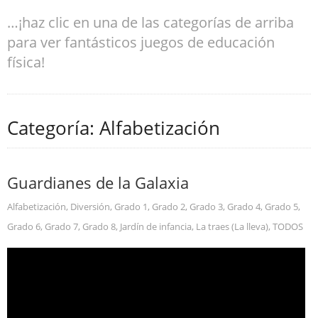
…¡haz clic en una de las categorías de arriba
para ver fantásticos juegos de educación
física!
Categoría: Alfabetización
Guardianes de la Galaxia
Alfabetización
,
Diversión
,
Grado 1
,
Grado 2
,
Grado 3
,
Grado 4
,
Grado 5
,
Grado 6
,
Grado 7
,
Grado 8
,
Jardín de infancia
,
La traes (La lleva)
,
TODOS