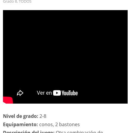
Grado 8
,
TODOS
Nivel de grado:
2-8
Equipamiento:
conos, 2 bastones
Descripción del juego:
Otra combinación de