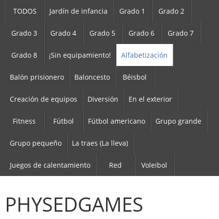
TODOS
Jardín de infancia
Grado 1
Grado 2
Grado 3
Grado 4
Grado 5
Grado 6
Grado 7
Grado 8
¡Sin equipamiento!
Alfabetización
Balón prisionero
Baloncesto
Béisbol
Creación de equipos
Diversión
En el exterior
Fitness
Fútbol
Fútbol americano
Grupo grande
Grupo pequeño
La traes (La lleva)
Juegos de calentamiento
Red
Voleibol
PHYSEDGAMES