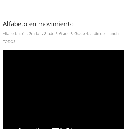
Alfabeto en movimiento
Alfabetización
,
Grado 1
,
Grado 2
,
Grado 3
,
Grado 4
,
Jardín de infancia
,
TODOS