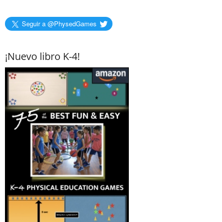
Seguir a @PhysedGames
¡Nuevo libro K-4!