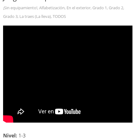
¡Sin equipamiento!
,
Alfabetización
,
En el exterior
,
Grado 1
,
Grado 2
,
Grado 3
,
La traes (La lleva)
,
TODOS
Nivel:
1-3