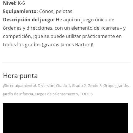
Nivel:
K-6
Equipamiento:
Conos, pelotas
Descripción del juego:
He aquí un juego único de
órdenes y direcciones, con un elemento de «carrera» y
competición, ¡que se puede utilizar prácticamente en
todos los grados (gracias James Barton)!
Hora punta
¡Sin equipamiento!
,
Diversión
,
Grado 1
,
Grado 2
,
Grado 3
,
Grupo grande
,
Jardín de infancia
,
Juegos de calentamiento
,
TODOS