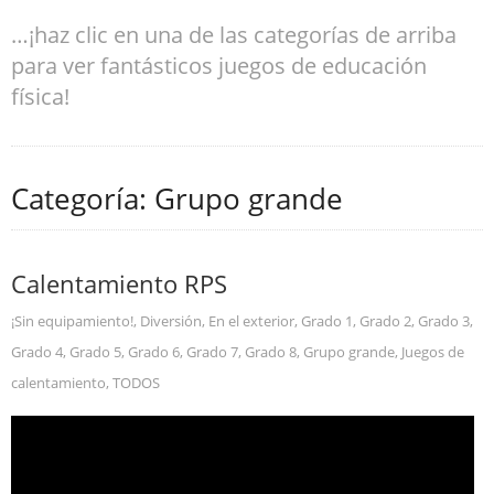
…¡haz clic en una de las categorías de arriba
para ver fantásticos juegos de educación
física!
Categoría: Grupo grande
Calentamiento RPS
¡Sin equipamiento!
,
Diversión
,
En el exterior
,
Grado 1
,
Grado 2
,
Grado 3
,
Grado 4
,
Grado 5
,
Grado 6
,
Grado 7
,
Grado 8
,
Grupo grande
,
Juegos de
calentamiento
,
TODOS