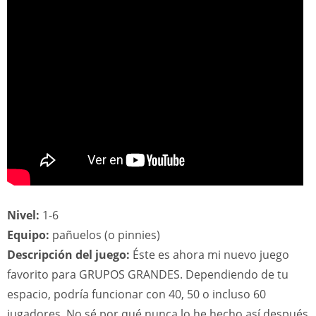
Nivel:
1-6
Equipo:
pañuelos (o pinnies)
Descripción del juego:
Éste es ahora mi nuevo juego
favorito para GRUPOS GRANDES. Dependiendo de tu
espacio, podría funcionar con 40, 50 o incluso 60
jugadores. No sé por qué nunca lo he hecho así después