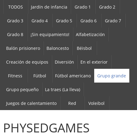
TODOS
Jardín de infancia
Grado 1
Grado 2
Grado 3
Grado 4
Grado 5
Grado 6
Grado 7
Grado 8
¡Sin equipamiento!
Alfabetización
Balón prisionero
Baloncesto
Béisbol
Creación de equipos
Diversión
En el exterior
Fitness
Fútbol
Fútbol americano
Grupo grande
Grupo pequeño
La traes (La lleva)
Juegos de calentamiento
Red
Voleibol
PHYSEDGAMES