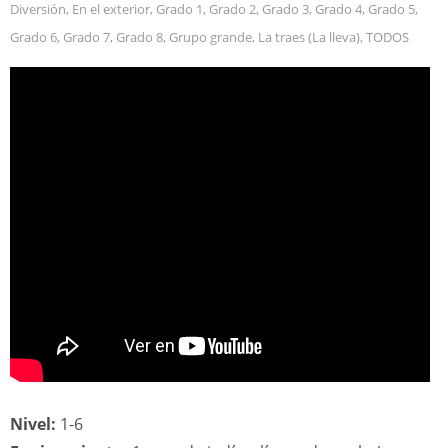
Diversión
,
En el exterior
,
Grado 1
,
Grado 2
,
Grado 3
,
Grado 4
,
Grado 5
,
Grado 6
,
Grado 7
,
Grado 8
,
Grupo grande
,
La traes (La lleva)
,
TODOS
Nivel:
1-6