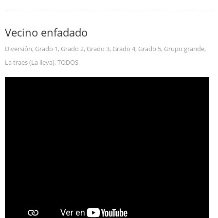
Vecino enfadado
Diversión
,
Grado 1
,
Grado 2
,
Grado 3
,
Grado 4
,
Grado 5
,
Grupo grande
,
La traes (La lleva)
,
TODOS