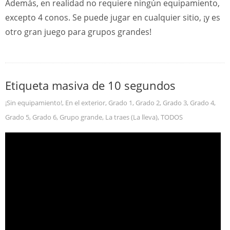
Además, en realidad no requiere ningún equipamiento,
excepto 4 conos. Se puede jugar en cualquier sitio, ¡y es
otro gran juego para grupos grandes!
Etiqueta masiva de 10 segundos
¡Sin equipamiento!
,
En el exterior
,
Grado 1
,
Grado 2
,
Grado 3
,
Grado 4
,
Grado 5
,
Grado 6
,
Grupo grande
,
La traes (La lleva)
,
TODOS