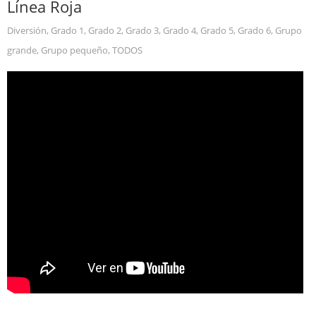
Línea Roja
Diversión
,
Grado 1
,
Grado 2
,
Grado 3
,
Grado 4
,
Grado 5
,
Grado 6
,
Grupo
grande
,
Grupo pequeño
,
TODOS