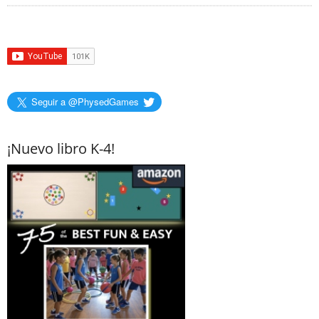
Seguir a @PhysedGames
¡Nuevo libro K-4!