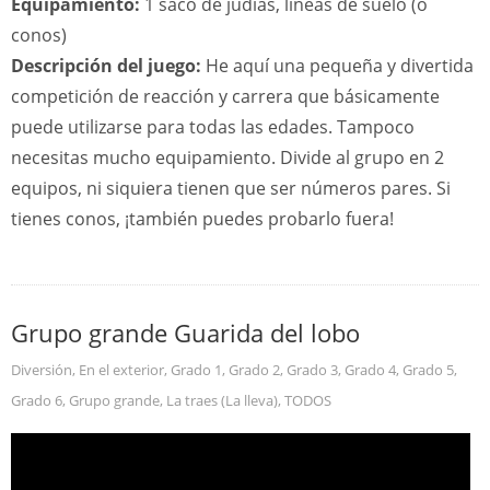
Equipamiento:
1 saco de judías, líneas de suelo (o
conos)
Descripción del juego:
He aquí una pequeña y divertida
competición de reacción y carrera que básicamente
puede utilizarse para todas las edades. Tampoco
necesitas mucho equipamiento. Divide al grupo en 2
equipos, ni siquiera tienen que ser números pares. Si
tienes conos, ¡también puedes probarlo fuera!
Grupo grande Guarida del lobo
Diversión
,
En el exterior
,
Grado 1
,
Grado 2
,
Grado 3
,
Grado 4
,
Grado 5
,
Grado 6
,
Grupo grande
,
La traes (La lleva)
,
TODOS