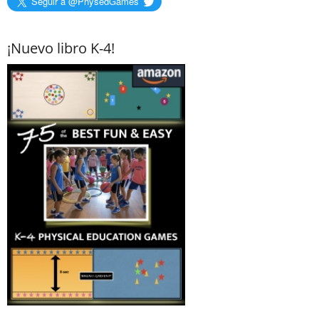
Seguir a @PhysedGames
¡Nuevo libro K-4!