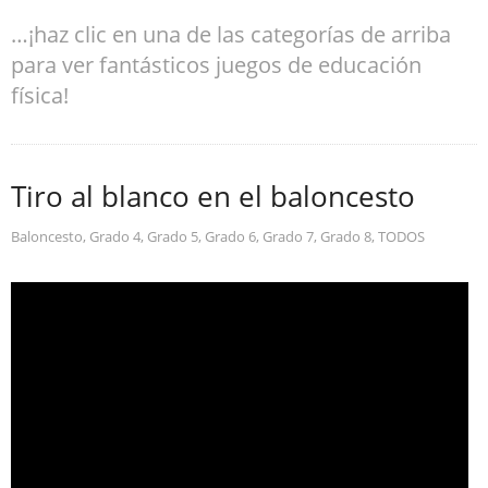
…¡haz clic en una de las categorías de arriba
para ver fantásticos juegos de educación
física!
Tiro al blanco en el baloncesto
Baloncesto
,
Grado 4
,
Grado 5
,
Grado 6
,
Grado 7
,
Grado 8
,
TODOS