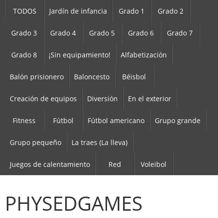
TODOS
Jardín de infancia
Grado 1
Grado 2
Grado 3
Grado 4
Grado 5
Grado 6
Grado 7
Grado 8
¡Sin equipamiento!
Alfabetización
Balón prisionero
Baloncesto
Béisbol
Creación de equipos
Diversión
En el exterior
Fitness
Fútbol
Fútbol americano
Grupo grande
Grupo pequeño
La traes (La lleva)
Juegos de calentamiento
Red
Voleibol
PHYSEDGAMES