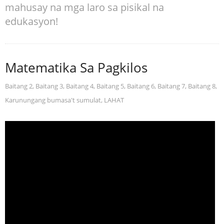
mahusay na mga laro sa pisikal na
edukasyon!
Matematika Sa Pagkilos
Baitang 2
,
Baitang 3
,
Baitang 4
,
Baitang 5
,
Baitang 6
,
Baitang 7
,
Baitang 8
,
Karunungang bumasa't sumulat
,
LAHAT