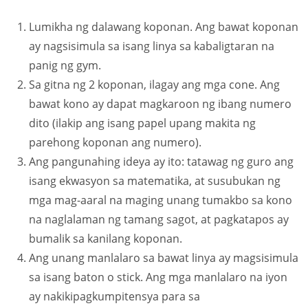
Lumikha ng dalawang koponan. Ang bawat koponan
ay nagsisimula sa isang linya sa kabaligtaran na
panig ng gym.
Sa gitna ng 2 koponan, ilagay ang mga cone. Ang
bawat kono ay dapat magkaroon ng ibang numero
dito (ilakip ang isang papel upang makita ng
parehong koponan ang numero).
Ang pangunahing ideya ay ito: tatawag ng guro ang
isang ekwasyon sa matematika, at susubukan ng
mga mag-aaral na maging unang tumakbo sa kono
na naglalaman ng tamang sagot, at pagkatapos ay
bumalik sa kanilang koponan.
Ang unang manlalaro sa bawat linya ay magsisimula
sa isang baton o stick. Ang mga manlalaro na iyon
ay nakikipagkumpitensya para sa