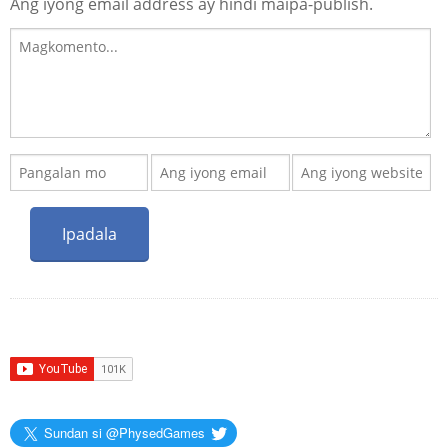
Ang iyong email address ay hindi maipa-publish.
Sundan si @PhysedGames