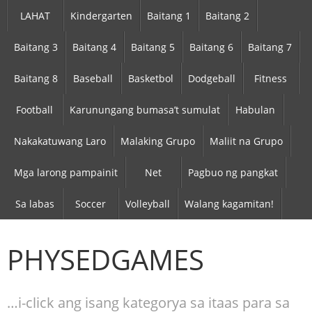
LAHAT
Kindergarten
Baitang 1
Baitang 2
Baitang 3
Baitang 4
Baitang 5
Baitang 6
Baitang 7
Baitang 8
Baseball
Basketbol
Dodgeball
Fitness
Football
Karunungang bumasa’t sumulat
Habulan
Nakakatuwang Laro
Malaking Grupo
Maliit na Grupo
Mga larong pampainit
Net
Pagbuo ng pangkat
Sa labas
Soccer
Volleyball
Walang kagamitan!
PHYSEDGAMES
…i-click ang isang kategorya sa itaas para sa