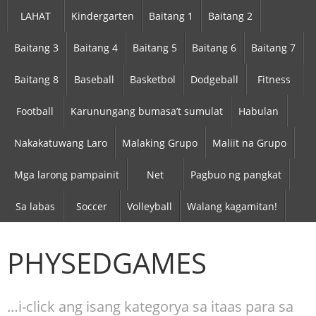
LAHAT
Kindergarten
Baitang 1
Baitang 2
Baitang 3
Baitang 4
Baitang 5
Baitang 6
Baitang 7
Baitang 8
Baseball
Basketbol
Dodgeball
Fitness
Football
Karunungang bumasa’t sumulat
Habulan
Nakakatuwang Laro
Malaking Grupo
Maliit na Grupo
Mga larong pampainit
Net
Pagbuo ng pangkat
Sa labas
Soccer
Volleyball
Walang kagamitan!
PHYSEDGAMES
…i-click ang isang kategorya sa itaas para sa