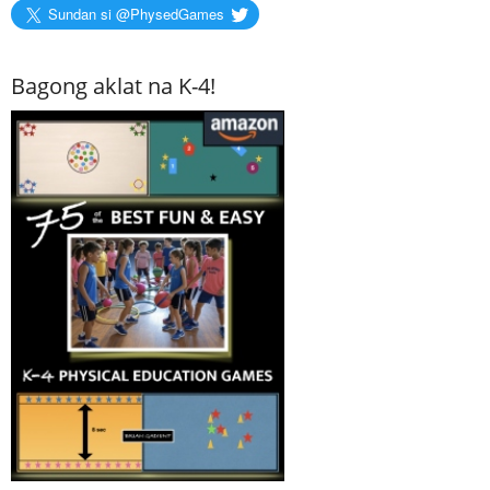
Sundan si @PhysedGames
Bagong aklat na K-4!