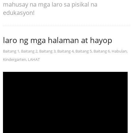
mahusay na mga laro sa pisikal na
edukasyon!
laro ng mga halaman at hayop
Baitang 1
,
Baitang 2
,
Baitang 3
,
Baitang 4
,
Baitang 5
,
Baitang 6
,
Habulan
,
Kindergarten
,
LAHAT