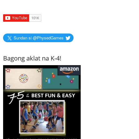
Sundan si @PhysedGames
Bagong aklat na K-4!