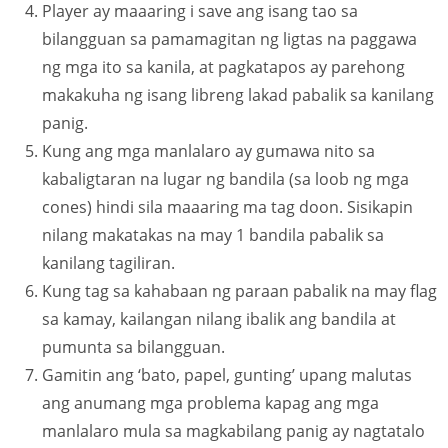
Player ay maaaring i save ang isang tao sa
bilangguan sa pamamagitan ng ligtas na paggawa
ng mga ito sa kanila, at pagkatapos ay parehong
makakuha ng isang libreng lakad pabalik sa kanilang
panig.
Kung ang mga manlalaro ay gumawa nito sa
kabaligtaran na lugar ng bandila (sa loob ng mga
cones) hindi sila maaaring ma tag doon. Sisikapin
nilang makatakas na may 1 bandila pabalik sa
kanilang tagiliran.
Kung tag sa kahabaan ng paraan pabalik na may flag
sa kamay, kailangan nilang ibalik ang bandila at
pumunta sa bilangguan.
Gamitin ang ‘bato, papel, gunting’ upang malutas
ang anumang mga problema kapag ang mga
manlalaro mula sa magkabilang panig ay nagtatalo