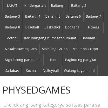
LAHAT
Kindergarten
Baitang 1
Baitang 2
Baitang 3
Baitang 4
Baitang 5
Baitang 6
Baitang 7
Baitang 8
Baseball
Basketbol
Dodgeball
Fitness
Football
Karunungang bumasa’t sumulat
Habulan
Nakakatuwang Laro
Malaking Grupo
Maliit na Grupo
Mga larong pampainit
Net
Pagbuo ng pangkat
Sa labas
Soccer
Volleyball
Walang kagamitan!
PHYSEDGAMES
…i-click ang isang kategorya sa itaas para sa