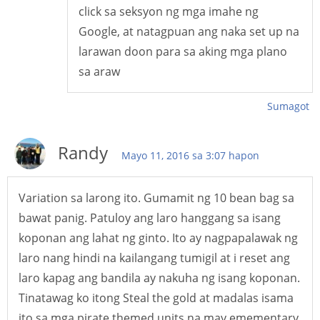
click sa seksyon ng mga imahe ng
Google, at natagpuan ang naka set up na
larawan doon para sa aking mga plano
sa araw
Sumagot
Randy
Mayo 11, 2016 sa 3:07 hapon
Variation sa larong ito. Gumamit ng 10 bean bag sa
bawat panig. Patuloy ang laro hanggang sa isang
koponan ang lahat ng ginto. Ito ay nagpapalawak ng
laro nang hindi na kailangang tumigil at i reset ang
laro kapag ang bandila ay nakuha ng isang koponan.
Tinatawag ko itong Steal the gold at madalas isama
ito sa mga pirate themed units na may emementary