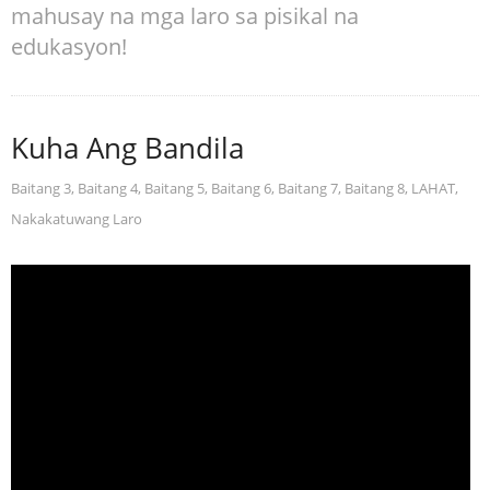
mahusay na mga laro sa pisikal na
edukasyon!
Kuha Ang Bandila
Baitang 3
,
Baitang 4
,
Baitang 5
,
Baitang 6
,
Baitang 7
,
Baitang 8
,
LAHAT
,
Nakakatuwang Laro