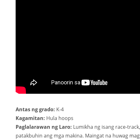
Antas ng grado:
K-4
Kagamitan:
Hula hoops
Paglalarawan ng Laro:
Lumikha ng isang race-track,
patakbuhin ang mga makina. Maingat na huwag mag-cr