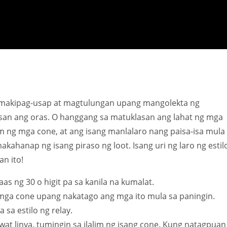
makipag-usap at magtulungan upang mangolekta ng
n ang oras. O hanggang sa matuklasan ang lahat ng mga
im ng mga cone, at ang isang manlalaro nang paisa-isa mula
hanap ng isang piraso ng loot. Isang uri ng laro ng estil
n ito!
as ng 30 o higit pa sa kanila na kumalat.
g mga cone upang nakatago ang mga ito mula sa paningin.
 sa estilo ng relay.
at linya, tumingin sa ilalim ng isang cone. Kung natagpuan