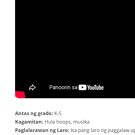
Antas ng grado:
K-5
Kagamitan:
Hula hoops, musika
Paglalarawan ng Laro:
Isa pang laro ng paggalaw 