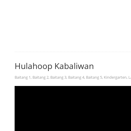
Hulahoop Kabaliwan
Baitang 1
,
Baitang 2
,
Baitang 3
,
Baitang 4
,
Baitang 5
,
Kindergarten
,
L