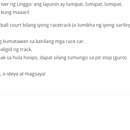
iver ng Linggo: ang layunin ay lumipat, lumipat, lumipat,
g kung maaari!
ball court bilang iyong racetrack (o lumikha ng iyong sarilin
 kumatawan sa kanilang mga race car.
ligid ng track.
 sa hula hoops, dapat silang tumungo sa pit stop (guro)
 o ideya at magsaya!