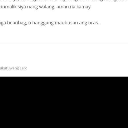
i, bumalik siya nang walang laman na kamay.
mga beanbag, o hanggang maubusan ang oras.
akatuwang Laro