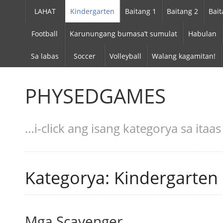
LAHAT
Kindergarten
Baitang 1
Baitang 2
Bait
Football
Karunungang bumasa’t sumulat
Habulan
Sa labas
Soccer
Volleyball
Walang kagamitan!
PHYSEDGAMES
…i-click ang isang kategorya sa ita
Kategorya: Kindergarten
Mga Scavenger