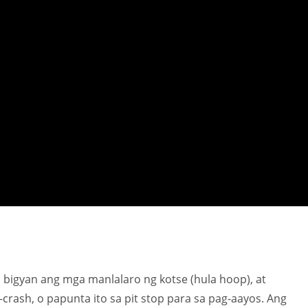
 bigyan ang mga manlalaro ng kotse (hula hoop), at
ash, o papunta ito sa pit stop para sa pag-aayos. Ang