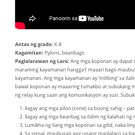
Antas ng grado:
K-8
Kagamitan:
Pylons, beanbags
Paglalarawan ng Laro:
Ang mga koponan ay dapat 
maraming kayamanan hangga’t maaari bago maubusa
kayamanan. Ang mga kayamanan ay ‘inilibing’ sa ilal
bawat koponan ay maaaring tumakbo at subukang maka
ng relay kung saan ang komunikasyon ay susi. Subuka
Ilagay ang mga pilon (cone) sa buong sahig – pata
Ilagay ang mga beanbag sa ilalim ng kalahati n
Lumikha ng ilang mga koponan sa gilid, naka-linya
Sa signal, maubusan ang unang manlalaro sa baw