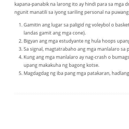
kapana-panabik na larong ito ay hindi para sa mga dr
ngunit manatili sa iyong sariling personal na puwan
Gamitin ang lugar sa paligid ng voleybol o basket
landas gamit ang mga cone).
Bigyan ang mga estudyante ng hula hoops upang
Sa signal, magtatrabaho ang mga manlalaro sa pa
Kung ang mga manlalaro ay nag-crash o bumagsak
upang makakuha ng bagong kotse.
Magdagdag ng iba pang mga patakaran, hadlang,