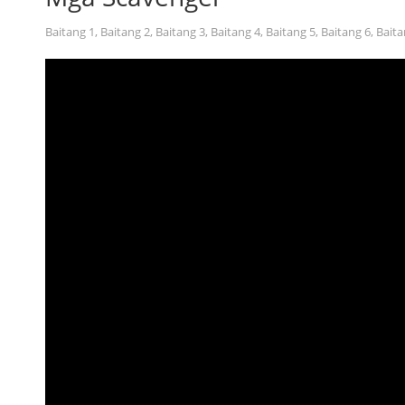
Baitang 1
,
Baitang 2
,
Baitang 3
,
Baitang 4
,
Baitang 5
,
Baitang 6
,
Baita