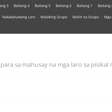
ang 3
Baitang 4
Baitang 5
Baitang 6
Baitang 7
Baitang 
Nakakatuwang Laro
Malaking Grupo
Maliit na Grupo
Mga 
as para sa mahusay na mga laro sa pisikal