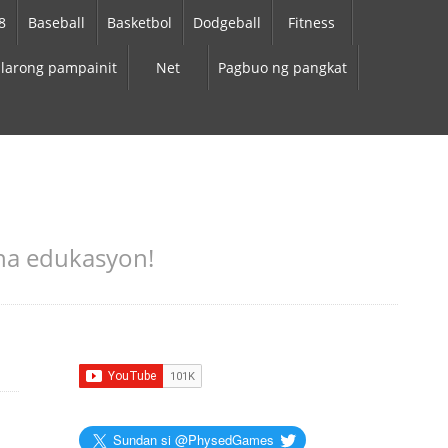
8
Baseball
Basketbol
Dodgeball
Fitness
larong pampainit
Net
Pagbuo ng pangkat
 na edukasyon!
Sundan si @PhysedGames