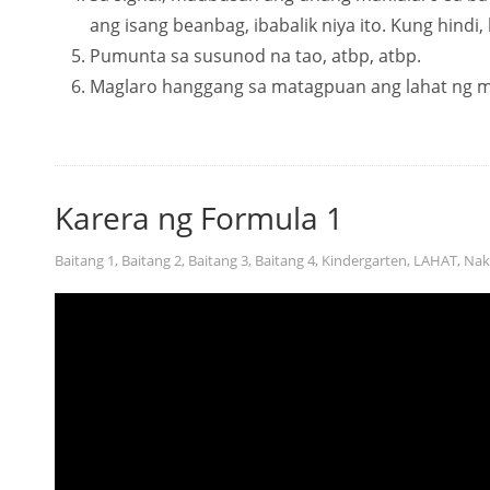
ang isang beanbag, ibabalik niya ito. Kung hind
Pumunta sa susunod na tao, atbp, atbp.
Maglaro hanggang sa matagpuan ang lahat ng 
Karera ng Formula 1
Baitang 1
,
Baitang 2
,
Baitang 3
,
Baitang 4
,
Kindergarten
,
LAHAT
,
Nak