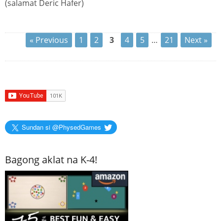
(salamat Deric Hafer)
« Previous
1
2
3
4
5
…
21
Next »
Sundan si @PhysedGames
Bagong aklat na K-4!