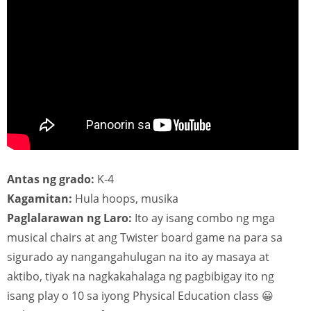
Antas ng grado:
K-4
Kagamitan:
Hula hoops, musika
Paglalarawan ng Laro:
Ito ay isang combo ng mga
musical chairs at ang Twister board game na para sa
sigurado ay nangangahulugan na ito ay masaya at
aktibo, tiyak na nagkakahalaga ng pagbibigay ito ng
isang play o 10 sa iyong Physical Education class 😀