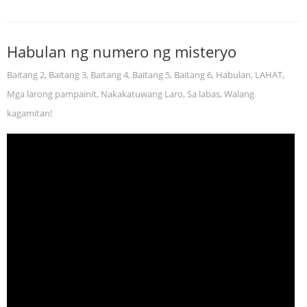
Habulan ng numero ng misteryo
Baitang 2
,
Baitang 3
,
Baitang 4
,
Baitang 5
,
Baitang 6
,
Habulan
,
LAHAT
,
Mga larong pampainit
,
Nakakatuwang Laro
,
Sa labas
,
Walang
kagamitan!