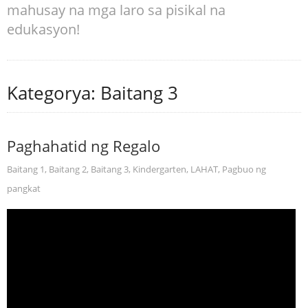
mahusay na mga laro sa pisikal na
edukasyon!
Kategorya: Baitang 3
Paghahatid ng Regalo
Baitang 1
,
Baitang 2
,
Baitang 3
,
Kindergarten
,
LAHAT
,
Pagbuo ng
pangkat