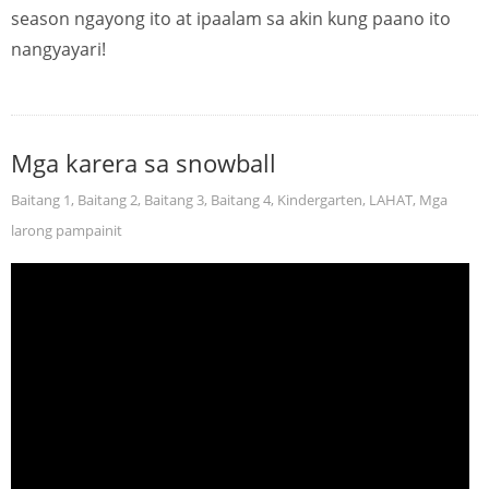
season ngayong ito at ipaalam sa akin kung paano ito
nangyayari!
Mga karera sa snowball
Baitang 1
,
Baitang 2
,
Baitang 3
,
Baitang 4
,
Kindergarten
,
LAHAT
,
Mga
larong pampainit