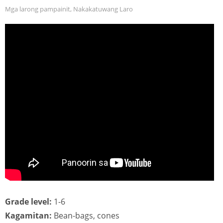
Mga larong pampainit
,
Nakakatuwang Laro
Grade level:
1-6
Kagamitan:
Bean-bags, cones