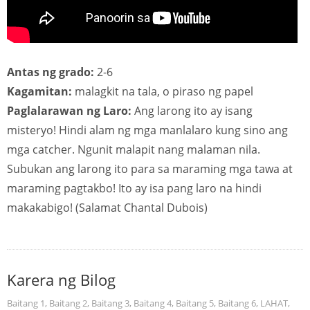
Antas ng grado:
2-6
Kagamitan:
malagkit na tala, o piraso ng papel
Paglalarawan ng Laro:
Ang larong ito ay isang
misteryo! Hindi alam ng mga manlalaro kung sino ang
mga catcher. Ngunit malapit nang malaman nila.
Subukan ang larong ito para sa maraming mga tawa at
maraming pagtakbo! Ito ay isa pang laro na hindi
makakabigo! (Salamat Chantal Dubois)
Karera ng Bilog
Baitang 1
,
Baitang 2
,
Baitang 3
,
Baitang 4
,
Baitang 5
,
Baitang 6
,
LAHAT
,