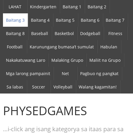
LAHAT
Kindergarten
Baitang 1
Baitang 2
Baitang 3
Baitang 4
Baitang 5
Baitang 6
Baitang 7
Baitang 8
Baseball
Basketbol
Dodgeball
Fitness
Football
Karunungang bumasa’t sumulat
Habulan
Nakakatuwang Laro
Malaking Grupo
Maliit na Grupo
Mga larong pampainit
Net
Pagbuo ng pangkat
Sa labas
Soccer
Volleyball
Walang kagamitan!
PHYSEDGAMES
…i-click ang isang kategorya sa itaas para sa