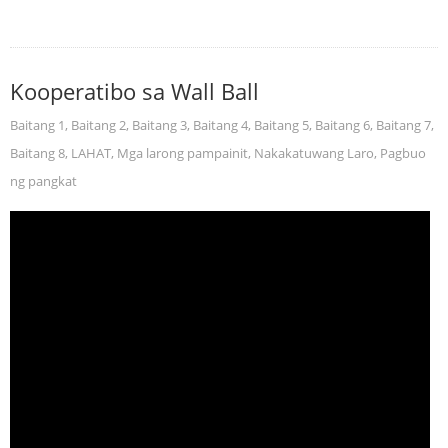
Kooperatibo sa Wall Ball
Baitang 1
,
Baitang 2
,
Baitang 3
,
Baitang 4
,
Baitang 5
,
Baitang 6
,
Baitang 7
,
Baitang 8
,
LAHAT
,
Mga larong pampainit
,
Nakakatuwang Laro
,
Pagbuo
ng pangkat