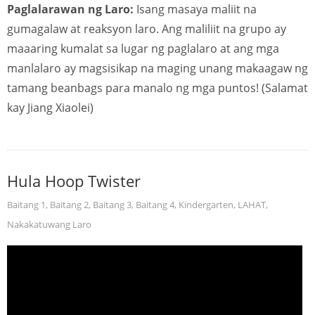
Paglalarawan ng Laro:
Isang masaya maliit na
gumagalaw at reaksyon laro. Ang maliliit na grupo ay
maaaring kumalat sa lugar ng paglalaro at ang mga
manlalaro ay magsisikap na maging unang makaagaw ng
tamang beanbags para manalo ng mga puntos! (Salamat
kay Jiang Xiaolei)
Hula Hoop Twister
Baitang 1
,
Baitang 2
,
Baitang 3
,
Baitang 4
,
Kindergarten
,
LAHAT
,
Nakakatuwang Laro