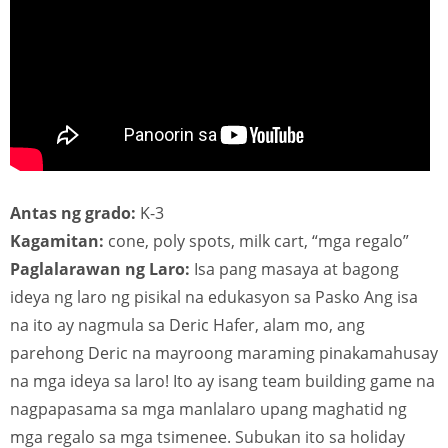
Antas ng grado:
K-3
Kagamitan:
cone, poly spots, milk cart, “mga regalo”
Paglalarawan ng Laro:
Isa pang masaya at bagong
ideya ng laro ng pisikal na edukasyon sa Pasko Ang isa
na ito ay nagmula sa Deric Hafer, alam mo, ang
parehong Deric na mayroong maraming pinakamahusay
na mga ideya sa laro! Ito ay isang team building game na
nagpapasama sa mga manlalaro upang maghatid ng
mga regalo sa mga tsimenee. Subukan ito sa holiday