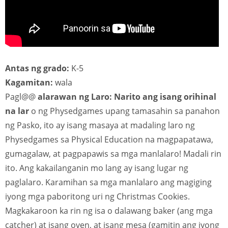
Antas ng grado:
K-5
Kagamitan:
wala
Pagl@@
alarawan ng Laro: Narito ang isang orihinal
na lar
o ng Physedgames upang tamasahin sa panahon
ng Pasko, ito ay isang masaya at madaling laro ng
Physedgames sa Physical Education na magpapatawa,
gumagalaw, at pagpapawis sa mga manlalaro! Madali rin
ito. Ang kakailanganin mo lang ay isang lugar ng
paglalaro. Karamihan sa mga manlalaro ang magiging
iyong mga paboritong uri ng Christmas Cookies.
Magkakaroon ka rin ng isa o dalawang baker (ang mga
catcher) at isang oven, at isang mesa (gamitin ang iyong