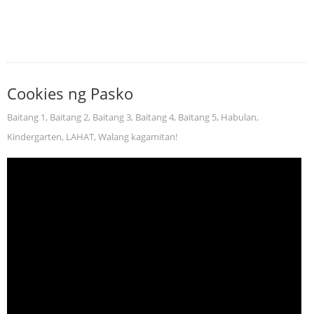
Cookies ng Pasko
Baitang 1
,
Baitang 2
,
Baitang 3
,
Baitang 4
,
Baitang 5
,
Habulan
,
Kindergarten
,
LAHAT
,
Walang kagamitan!