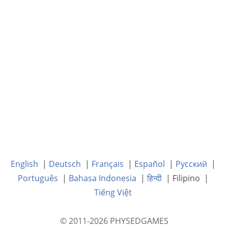
English
|
Deutsch
|
Français
|
Español
|
Русский
|
Português
|
Bahasa Indonesia
|
हिन्दी
| Filipino |
Tiếng Việt
© 2011-2026 PHYSEDGAMES