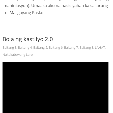
imahiniasyon). Umaasa ako na nasisiyahan ka sa larong
ito. Maligayang Pasko!
Bola ng kastilyo 2.0
Baitang 3
,
Baitang 4
,
Baitang 5
,
Baitang 6
,
Baitang 7
,
Baitang 8
,
LAHAT
,
Nakakatuwang Laro