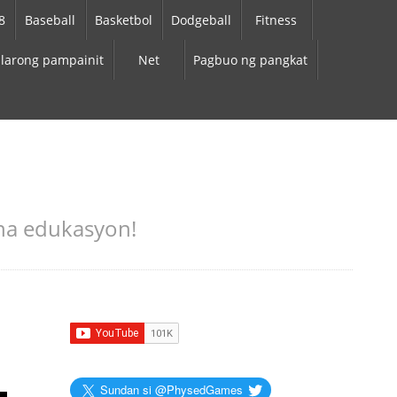
8
Baseball
Basketbol
Dodgeball
Fitness
larong pampainit
Net
Pagbuo ng pangkat
 na edukasyon!
Sundan si @PhysedGames