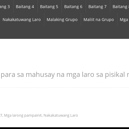
ang 3
Baitang 4
Baitang 5
Baitang 6
Baitang 7
Baitang 
Nakakatuwang Laro
Malaking Grupo
Maliit na Grupo
Mga 
as para sa mahusay na mga laro sa pisikal
T
,
Mga larong pampainit
,
Nakakatuwang Laro