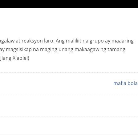
alaw at reaksyon laro. Ang maliliit na grupo ay maaaring
ro ay magsisikap na maging unang makaagaw ng tamang
iang Xiaolei)
mafia bol