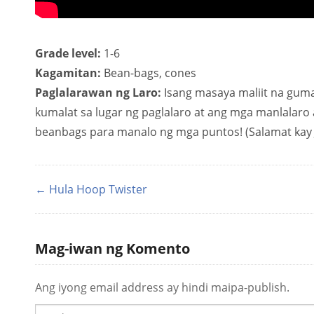
Grade level:
1-6
Kagamitan:
Bean-bags, cones
Paglalarawan ng Laro:
Isang masaya maliit na gumag
kumalat sa lugar ng paglalaro at ang mga manlala
beanbags para manalo ng mga puntos! (Salamat kay J
← Hula Hoop Twister
Mag-iwan ng Komento
Ang iyong email address ay hindi maipa-publish.