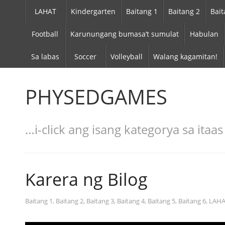
LAHAT
Kindergarten
Baitang 1
Baitang 2
Bait
Football
Karunungang bumasa’t sumulat
Habulan
Sa labas
Soccer
Volleyball
Walang kagamitan!
PHYSEDGAMES
…i-click ang isang kategorya sa ita
Karera ng Bilog
Baitang 1
,
Baitang 2
,
Baitang 3
,
Baitang 4
,
Baitang 5
,
Baitang 6
,
LAHA