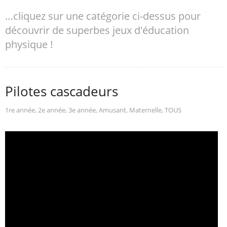
…cliquez sur une catégorie ci-dessus pour
découvrir de superbes jeux d'éducation
physique !
Pilotes cascadeurs
1re année
,
2e année
,
3e année
,
Amusant
,
Maternelle
,
TOUS