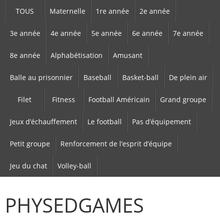
TOUS
Maternelle
1re année
2e année
3e année
4e année
5e année
6e année
7e année
8e année
Alphabétisation
Amusant
Balle au prisonnier
Baseball
Basket-ball
De plein air
Filet
Fitness
Football Américain
Grand groupe
Jeux d’échauffement
Le football
Pas d’équipement
Petit groupe
Renforcement de l’esprit d’équipe
Jeu du chat
Volley-ball
PHYSEDGAMES