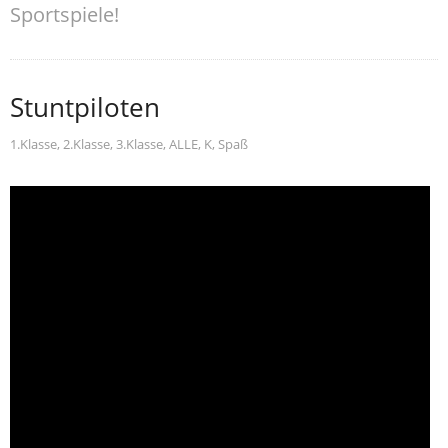
Sportspiele!
Stuntpiloten
1.Klasse
,
2.Klasse
,
3.Klasse
,
ALLE
,
K
,
Spaß