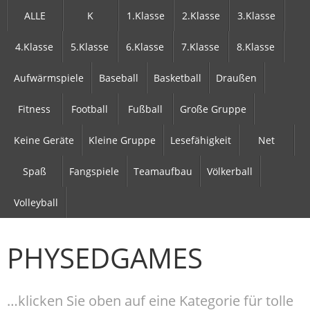
ALLE
K
1.Klasse
2.Klasse
3.Klasse
4.Klasse
5.Klasse
6.Klasse
7.Klasse
8.Klasse
Aufwärmspiele
Baseball
Basketball
Draußen
Fitness
Football
Fußball
Große Gruppe
Keine Geräte
Kleine Gruppe
Lesefähigkeit
Net
Spaß
Fangspiele
Teamaufbau
Völkerball
Volleyball
PHYSEDGAMES
…klicken Sie oben auf eine Kategorie für tolle