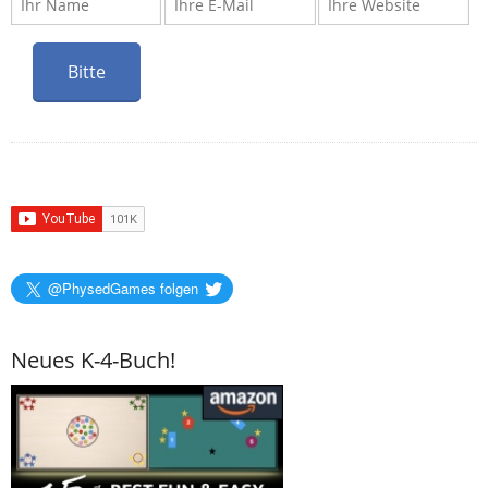
@PhysedGames folgen
Neues K-4-Buch!