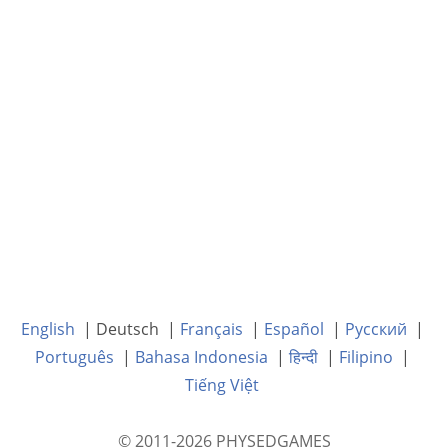
English
| Deutsch |
Français
|
Español
|
Русский
|
Português
|
Bahasa Indonesia
|
हिन्दी
|
Filipino
|
Tiếng Việt
© 2011-2026 PHYSEDGAMES