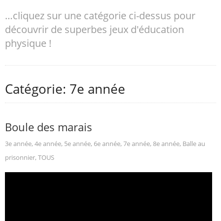
…cliquez sur une catégorie ci-dessus pour
découvrir de superbes jeux d'éducation
physique !
Catégorie: 7e année
Boule des marais
3e année
,
4e année
,
5e année
,
6e année
,
7e année
,
8e année
,
Balle au
prisonnier
,
TOUS