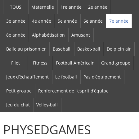
TOUS
Maternelle
1re année
2e année
3e année
4e année
5e année
6e année
7e année
8e année
Alphabétisation
Amusant
Balle au prisonnier
Baseball
Basket-ball
De plein air
Filet
Fitness
Football Américain
Grand groupe
Jeux d’échauffement
Le football
Pas d’équipement
Petit groupe
Renforcement de l’esprit d’équipe
Jeu du chat
Volley-ball
PHYSEDGAMES