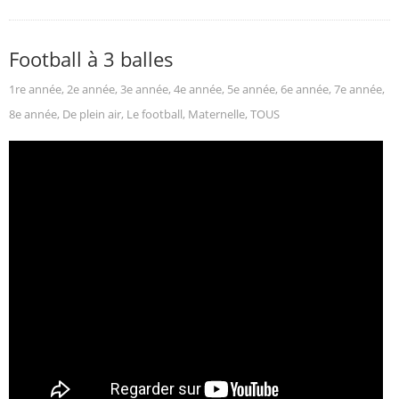
Football à 3 balles
1re année
,
2e année
,
3e année
,
4e année
,
5e année
,
6e année
,
7e année
,
8e année
,
De plein air
,
Le football
,
Maternelle
,
TOUS