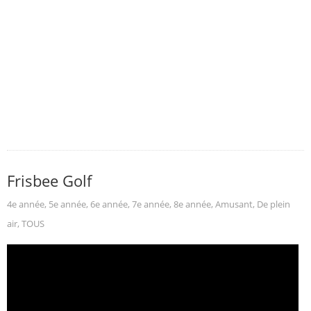
Frisbee Golf
4e année
,
5e année
,
6e année
,
7e année
,
8e année
,
Amusant
,
De plein
air
,
TOUS