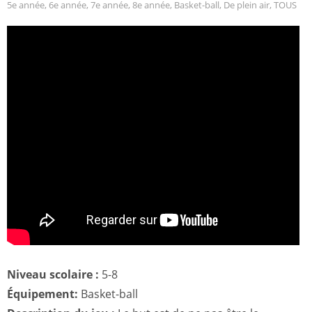
5e année
,
6e année
,
7e année
,
8e année
,
Basket-ball
,
De plein air
,
TOUS
Niveau scolaire :
5-8
Équipement:
Basket-ball