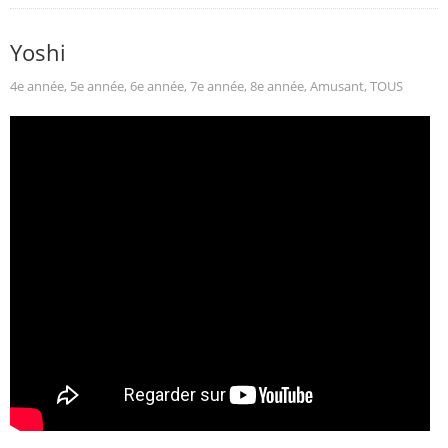
Yoshi
4e année
,
5e année
,
6e année
,
7e année
,
8e année
,
Amusant
,
TOUS