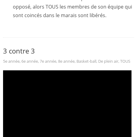
opposé, alors TOUS les membres de son équipe qui
sont coincés dans le marais sont libérés.
3 contre 3
5e année
,
6e année
,
7e année
,
8e année
,
Basket-ball
,
De plein air
,
TOUS