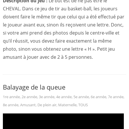
Description du jeu :
Le but est de ne pas être le
CHEVAL. Dans ce jeu de tir au basket-ball, les joueurs
doivent faire le même tir que celui qui a été effectué par
le joueur avant eux, sinon ils reçoivent une lettre. Donc,
si votre ami prend des photos depuis le centre-ville et
qu’il réussit, vous devez faire exactement la même
photo, sinon vous obtenez une lettre « H ». Petit jeu
amusant à jouer avec de 2 à 5 personnes.
Balayage de la queue
1re année
,
2e année
,
3e année
,
4e année
,
5e année
,
6e année
,
7e année
,
8e année
,
Amusant
,
De plein air
,
Maternelle
,
TOUS