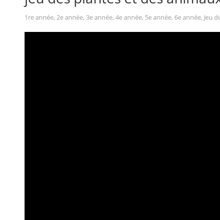
1re année
,
2e année
,
3e année
,
4e année
,
5e année
,
6e année
,
Jeu d