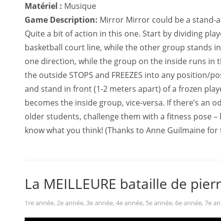
Matériel :
Musique
Game Description:
Mirror Mirror could be a stand-al
Quite a bit of action in this one. Start by dividing p
basketball court line, while the other group stands i
one direction, while the group on the inside runs in
the outside STOPS and FREEZES into any position/pos
and stand in front (1-2 meters apart) of a frozen pl
becomes the inside group, vice-versa. If there’s an o
older students, challenge them with a fitness pose – lik
know what you think! (Thanks to Anne Guilmaine for t
La MEILLEURE bataille de pier
1re année
,
2e année
,
3e année
,
4e année
,
5e année
,
6e année
,
7e a