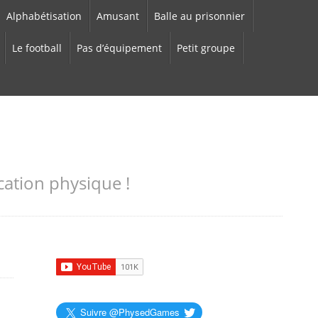
Alphabétisation
Amusant
Balle au prisonnier
Le football
Pas d’équipement
Petit groupe
cation physique !
Suivre @PhysedGames