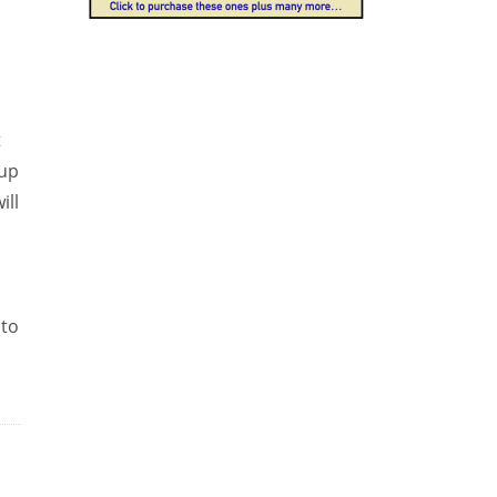
t
 up
ill
 to