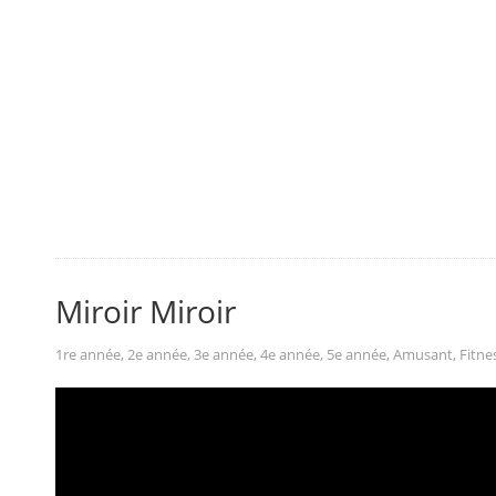
Miroir Miroir
1re année
,
2e année
,
3e année
,
4e année
,
5e année
,
Amusant
,
Fitne