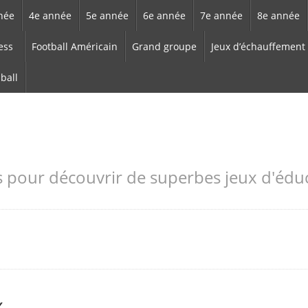
née
4e année
5e année
6e année
7e année
8e année
ess
Football Américain
Grand groupe
Jeux d’échauffement
-ball
s pour découvrir de superbes jeux d'édu
x