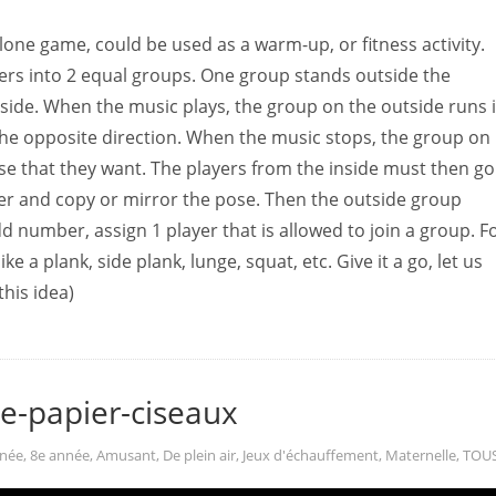
one game, could be used as a warm-up, or fitness activity.
layers into 2 equal groups. One group stands outside the
nside. When the music plays, the group on the outside runs 
 the opposite direction. When the music stops, the group on
e that they want. The players from the inside must then go
ayer and copy or mirror the pose. Then the outside group
dd number, assign 1 player that is allowed to join a group. F
e a plank, side plank, lunge, squat, etc. Give it a go, let us
his idea)
re-papier-ciseaux
nnée
,
8e année
,
Amusant
,
De plein air
,
Jeux d'échauffement
,
Maternelle
,
TOU