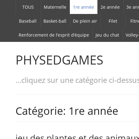
TOUS
Maternelle
1re année
2e année
3e an
Baseball
Basket-ball
De plein air
Filet
Fitn
Renforcement de l’esprit d’équipe
Jeu du chat
Volley
PHYSEDGAMES
…cliquez sur une catégorie ci-dessu
Catégorie: 1re année
jeu des plantes et des animau