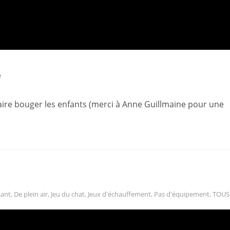
e
faire bouger les enfants (merci à Anne Guillmaine pour une
ant
,
De plein air
,
Jeu du chat
,
Jeux d'échauffement
,
Pas d'équipement
,
TOUS