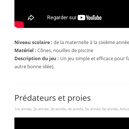
Niveau scolaire :
de la maternelle à la sixième anné
Matériel :
Cônes, nouilles de piscine
Description du jeu :
Un jeu simple et efficace pour 
autre bonne idée).
Prédateurs et proies
1re année
,
2e année
,
3e année
,
4e année
,
5e année
,
6e année
,
Amus