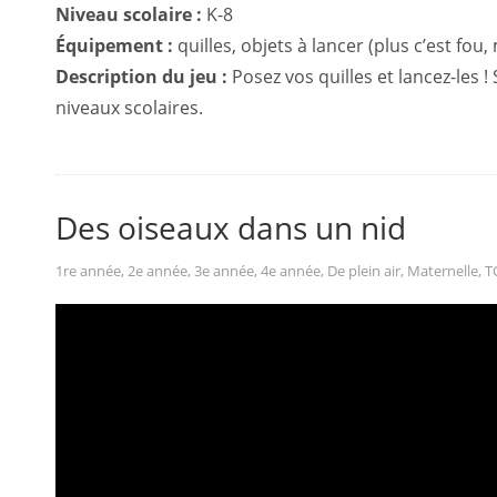
Niveau scolaire :
K-8
Équipement :
quilles, objets à lancer (plus c’est fou,
Description du jeu :
Posez vos quilles et lancez-les 
niveaux scolaires.
Des oiseaux dans un nid
1re année
,
2e année
,
3e année
,
4e année
,
De plein air
,
Maternelle
,
T