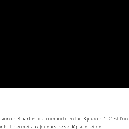
ssion en 3 parties qui comporte en fait 3 jeux en 1. C’est l’un
ants. Il permet aux joueurs de se déplacer et de