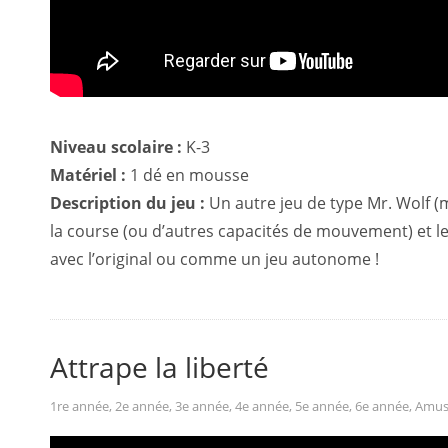
Niveau scolaire :
K-3
Matériel :
1 dé en mousse
Description du jeu :
Un autre jeu de type Mr. Wolf (m
la course (ou d’autres capacités de mouvement) et l
avec l’original ou comme un jeu autonome !
Attrape la liberté
1re année
,
2e année
,
3e année
,
4e année
,
5e année
,
6e année
,
Amus