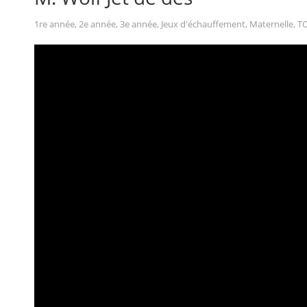
1re année
,
2e année
,
3e année
,
Jeux d'échauffement
,
Maternelle
,
T