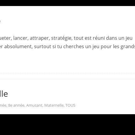
e
ueter, lancer, attraper, stratégie, tout est réuni dans un jeu
er absolument, surtout si tu cherches un jeu pour les grand
lle
nnée
,
8e année
,
Amusant
,
Maternelle
,
TOUS