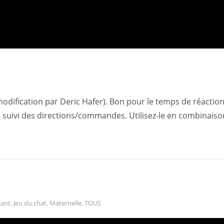
odification par Deric Hafer). Bon pour le temps de réaction
e suivi des directions/commandes. Utilisez-le en combinaiso
ant
,
Jeu du chat
,
Maternelle
,
TOUS