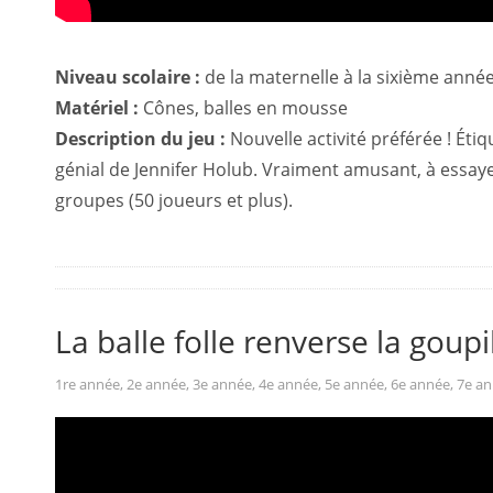
Niveau scolaire :
de la maternelle à la sixième anné
Matériel :
Cônes, balles en mousse
Description du jeu :
Nouvelle activité préférée ! Étiq
génial de Jennifer Holub. Vraiment amusant, à essay
groupes (50 joueurs et plus).
La balle folle renverse la goupi
1re année
,
2e année
,
3e année
,
4e année
,
5e année
,
6e année
,
7e a