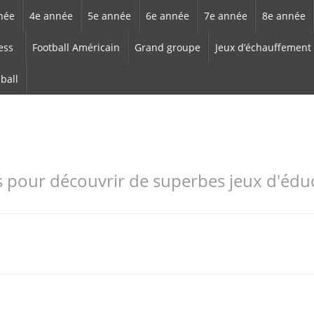
née
4e année
5e année
6e année
7e année
8e année
ess
Football Américain
Grand groupe
Jeux d’échauffement
-ball
s pour découvrir de superbes jeux d'édu