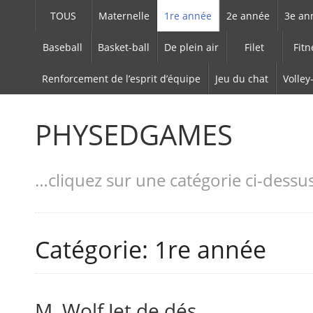
TOUS
Maternelle
1re année
2e année
3e an
Baseball
Basket-ball
De plein air
Filet
Fitn
Renforcement de l’esprit d’équipe
Jeu du chat
Volley
PHYSEDGAMES
…cliquez sur une catégorie ci-dessu
Catégorie: 1re année
M. Wolf Jet de dés