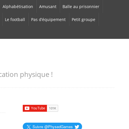
Alphabétisation
Amusant
Balle au prisonnier
Le football
Pas d’équipement
Petit groupe
cation physique !
Suivre @PhysedGames