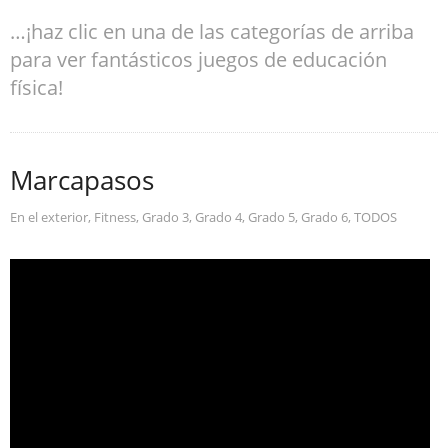
…¡haz clic en una de las categorías de arriba
para ver fantásticos juegos de educación
física!
Marcapasos
En el exterior
,
Fitness
,
Grado 3
,
Grado 4
,
Grado 5
,
Grado 6
,
TODOS