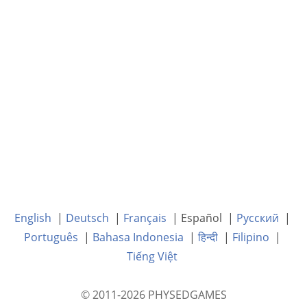
English
|
Deutsch
|
Français
| Español |
Русский
|
Português
|
Bahasa Indonesia
|
हिन्दी
|
Filipino
|
Tiếng Việt
© 2011-2026 PHYSEDGAMES