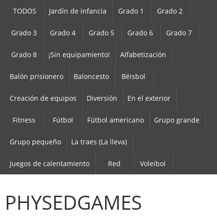
TODOS
Jardín de infancia
Grado 1
Grado 2
Grado 3
Grado 4
Grado 5
Grado 6
Grado 7
Grado 8
¡Sin equipamiento!
Alfabetización
Balón prisionero
Baloncesto
Béisbol
Creación de equipos
Diversión
En el exterior
Fitness
Fútbol
Fútbol americano
Grupo grande
Grupo pequeño
La traes (La lleva)
Juegos de calentamiento
Red
Voleibol
PHYSEDGAMES