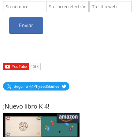
Seguir a @PhysedGames
¡Nuevo libro K-4!