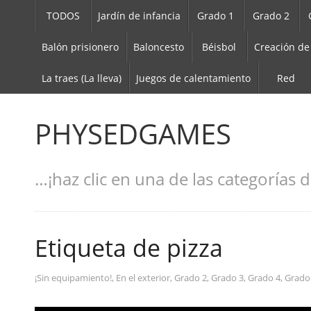
TODOS
Jardín de infancia
Grado 1
Grado 2
Balón prisionero
Baloncesto
Béisbol
Creación de
La traes (La lleva)
Juegos de calentamiento
Red
PHYSEDGAMES
…¡haz clic en una de las categorías d
Etiqueta de pizza
¡Sin equipamiento!
,
En el exterior
,
Grado 2
,
Grado 3
,
Grado 4
,
Grado