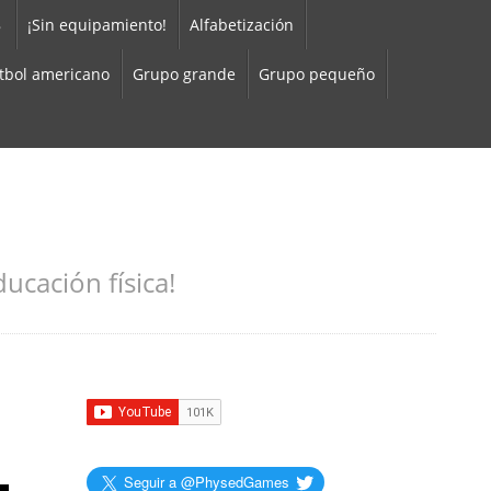
8
¡Sin equipamiento!
Alfabetización
tbol americano
Grupo grande
Grupo pequeño
ucación física!
Seguir a @PhysedGames