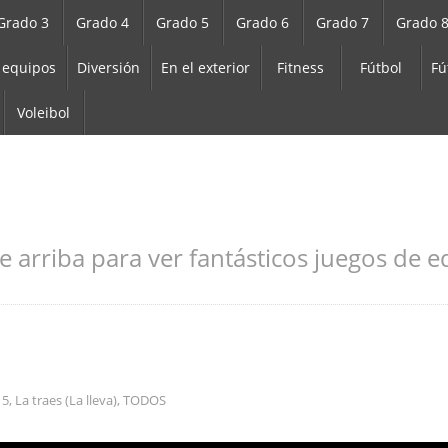
Grado 3
Grado 4
Grado 5
Grado 6
Grado 7
Grado 
 equipos
Diversión
En el exterior
Fitness
Fútbol
Fú
Voleibol
e arriba para ver fantásticos juegos de ed
 5
,
La traes (La lleva)
,
TODOS