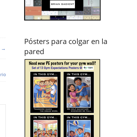
Pósters para colgar en la
e →
pared
rio
n