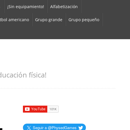
8
¡Sin equipamiento!
Alfabetización
tbol americano
Grupo grande
Grupo pequeño
ucación física!
Seguir a @PhysedGames