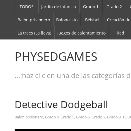
TODOS
Jardín de infancia
Grado 1
Grado 2
Balón prisionero
Baloncesto
Béisbol
Creación de
La traes (La lleva)
Juegos de calentamiento
Red
PHYSEDGAMES
…¡haz clic en una de las categorías d
Detective Dodgeball
Balón prisionero
,
Grado 4
,
Grado 5
,
Grado 6
,
Grado 7
,
Grado 8
,
TOD