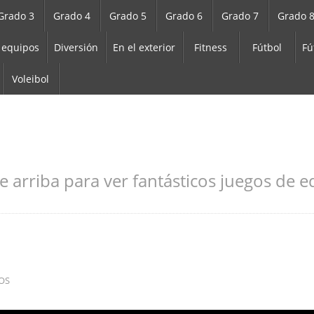
Grado 3
Grado 4
Grado 5
Grado 6
Grado 7
Grado 
 equipos
Diversión
En el exterior
Fitness
Fútbol
Fú
Voleibol
e arriba para ver fantásticos juegos de ed
OS