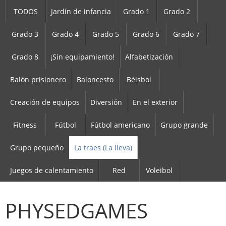
TODOS
Jardín de infancia
Grado 1
Grado 2
Grado 3
Grado 4
Grado 5
Grado 6
Grado 7
Grado 8
¡Sin equipamiento!
Alfabetización
Balón prisionero
Baloncesto
Béisbol
Creación de equipos
Diversión
En el exterior
Fitness
Fútbol
Fútbol americano
Grupo grande
Grupo pequeño
La traes (La lleva)
Juegos de calentamiento
Red
Voleibol
PHYSEDGAMES