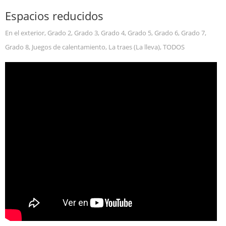
Espacios reducidos
En el exterior
,
Grado 2
,
Grado 3
,
Grado 4
,
Grado 5
,
Grado 6
,
Grado 7
,
Grado 8
,
Juegos de calentamiento
,
La traes (La lleva)
,
TODOS