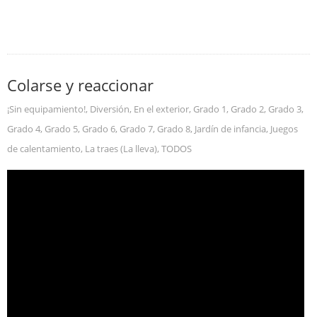
Colarse y reaccionar
¡Sin equipamiento!
,
Diversión
,
En el exterior
,
Grado 1
,
Grado 2
,
Grado 3
,
Grado 4
,
Grado 5
,
Grado 6
,
Grado 7
,
Grado 8
,
Jardín de infancia
,
Juegos
de calentamiento
,
La traes (La lleva)
,
TODOS