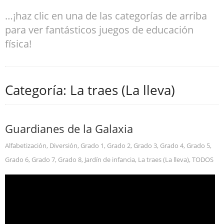
…¡haz clic en una de las categorías de arriba
para ver fantásticos juegos de educación
física!
Categoría: La traes (La lleva)
Guardianes de la Galaxia
Alfabetización
,
Diversión
,
Grado 1
,
Grado 2
,
Grado 3
,
Grado 4
,
Grado 5
,
Grado 6
,
Grado 7
,
Grado 8
,
Jardín de infancia
,
La traes (La lleva)
,
TODOS