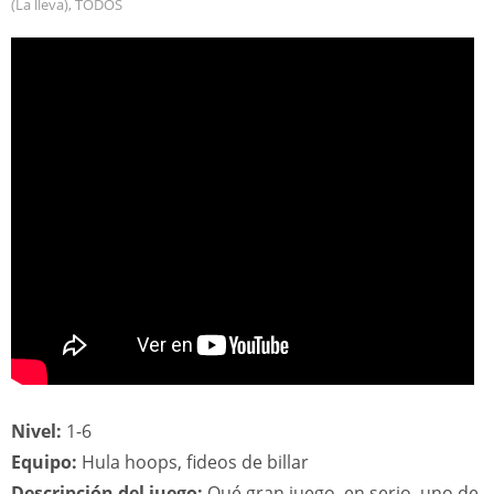
(La lleva)
,
TODOS
Nivel:
1-6
Equipo:
Hula hoops, fideos de billar
Descripción del juego:
Qué gran juego, en serio, uno de