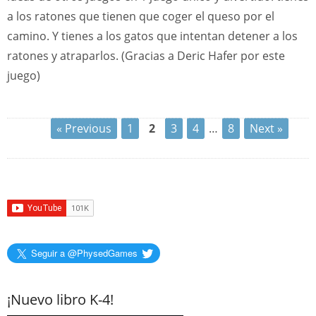
a los ratones que tienen que coger el queso por el
camino. Y tienes a los gatos que intentan detener a los
ratones y atraparlos. (Gracias a Deric Hafer por este
juego)
« Previous
1
2
3
4
…
8
Next »
Seguir a @PhysedGames
¡Nuevo libro K-4!