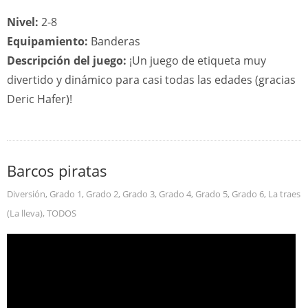
Nivel:
2-8
Equipamiento:
Banderas
Descripción del juego:
¡Un juego de etiqueta muy
divertido y dinámico para casi todas las edades (gracias
Deric Hafer)!
Barcos piratas
Diversión
,
Grado 1
,
Grado 2
,
Grado 3
,
Grado 4
,
Grado 5
,
Grado 6
,
La traes
(La lleva)
,
TODOS