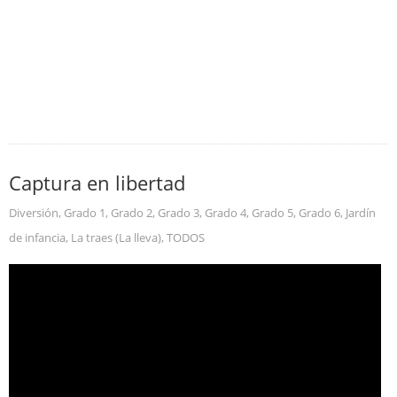
Captura en libertad
Diversión
,
Grado 1
,
Grado 2
,
Grado 3
,
Grado 4
,
Grado 5
,
Grado 6
,
Jardín
de infancia
,
La traes (La lleva)
,
TODOS