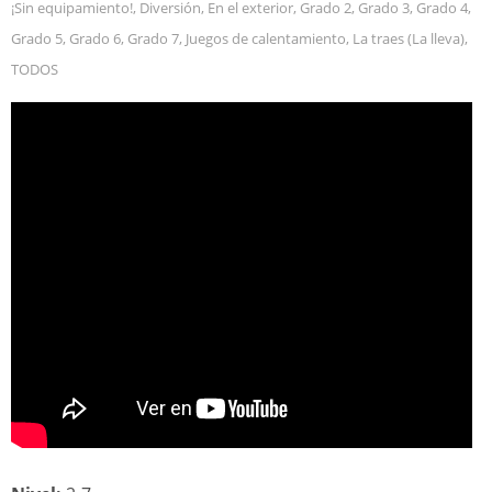
¡Sin equipamiento!
,
Diversión
,
En el exterior
,
Grado 2
,
Grado 3
,
Grado 4
,
Grado 5
,
Grado 6
,
Grado 7
,
Juegos de calentamiento
,
La traes (La lleva)
,
TODOS