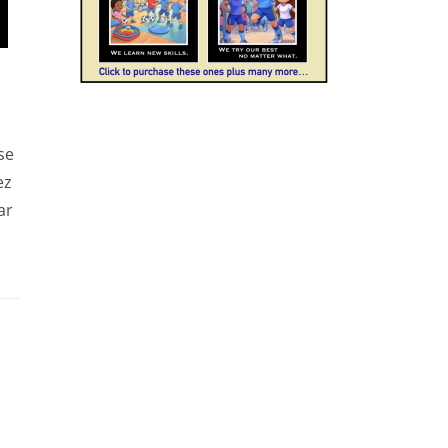
se
ez
ar