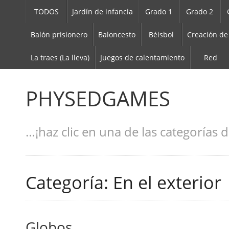
TODOS
Jardín de infancia
Grado 1
Grado 2
Balón prisionero
Baloncesto
Béisbol
Creación de
La traes (La lleva)
Juegos de calentamiento
Red
PHYSEDGAMES
…¡haz clic en una de las categorías d
Categoría: En el exterior
Globos