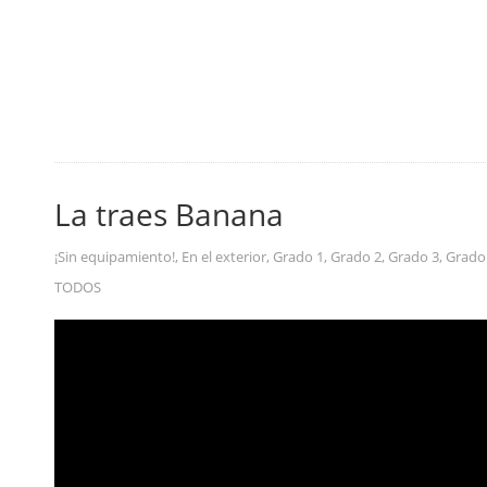
La traes Banana
¡Sin equipamiento!
,
En el exterior
,
Grado 1
,
Grado 2
,
Grado 3
,
Grado
TODOS