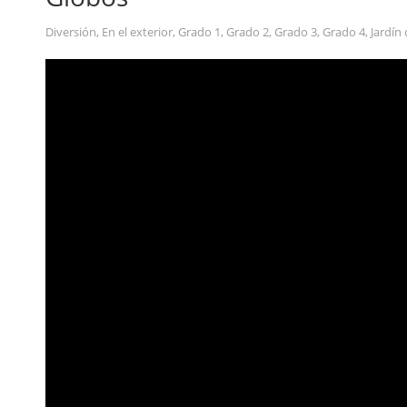
Diversión
,
En el exterior
,
Grado 1
,
Grado 2
,
Grado 3
,
Grado 4
,
Jardín 