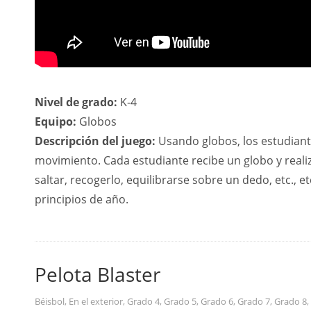
Nivel de grado:
K-4
Equipo:
Globos
Descripción del juego:
Usando globos, los estudiant
movimiento. Cada estudiante recibe un globo y realiz
saltar, recogerlo, equilibrarse sobre un dedo, etc., e
principios de año.
Pelota Blaster
Béisbol
,
En el exterior
,
Grado 4
,
Grado 5
,
Grado 6
,
Grado 7
,
Grado 8
,