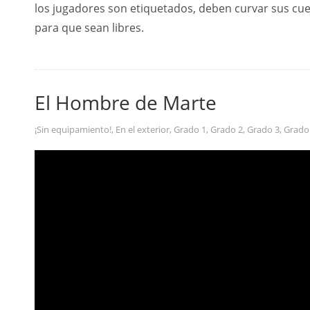
los jugadores son etiquetados, deben curvar sus cue
para que sean libres.
El Hombre de Marte
¡Sin equipamiento!
,
En el exterior
,
Grado 1
,
Grado 2
,
Grado 3
,
Grado