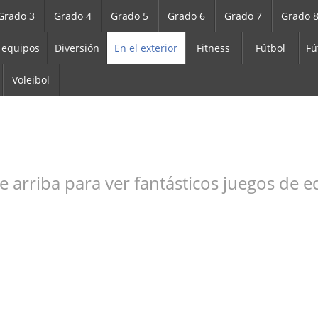
Grado 3
Grado 4
Grado 5
Grado 6
Grado 7
Grado 
 equipos
Diversión
En el exterior
Fitness
Fútbol
Fú
Voleibol
e arriba para ver fantásticos juegos de ed