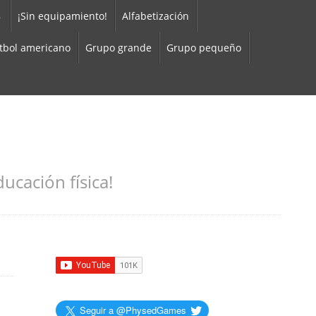
8
¡Sin equipamiento!
Alfabetización
tbol americano
Grupo grande
Grupo pequeño
ucación física!
Seguir a @PhysedGames