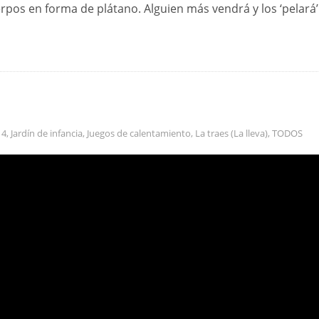
rpos en forma de plátano. Alguien más vendrá y los ‘pelará’
 4
,
Jardín de infancia
,
Juegos de calentamiento
,
La traes (La lleva)
,
TODOS