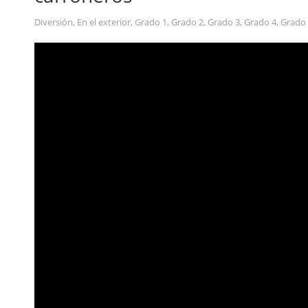
Diversión
,
En el exterior
,
Grado 1
,
Grado 2
,
Grado 3
,
Grado 4
,
Grado