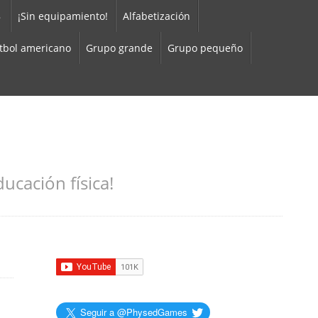
8
¡Sin equipamiento!
Alfabetización
tbol americano
Grupo grande
Grupo pequeño
ucación física!
Seguir a @PhysedGames