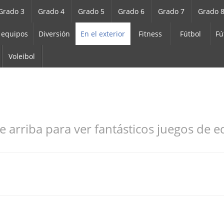
Grado 3
Grado 4
Grado 5
Grado 6
Grado 7
Grado 
 equipos
Diversión
En el exterior
Fitness
Fútbol
Fú
Voleibol
e arriba para ver fantásticos juegos de ed