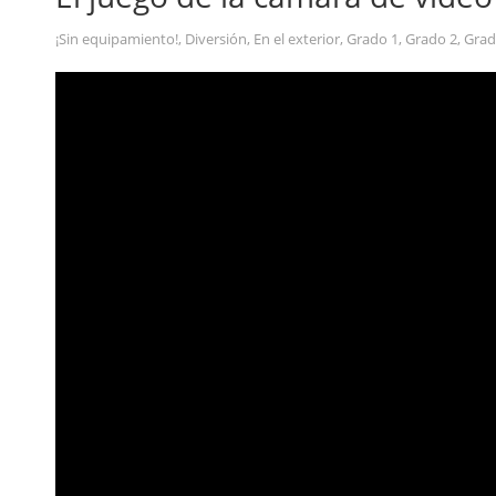
¡Sin equipamiento!
,
Diversión
,
En el exterior
,
Grado 1
,
Grado 2
,
Grad