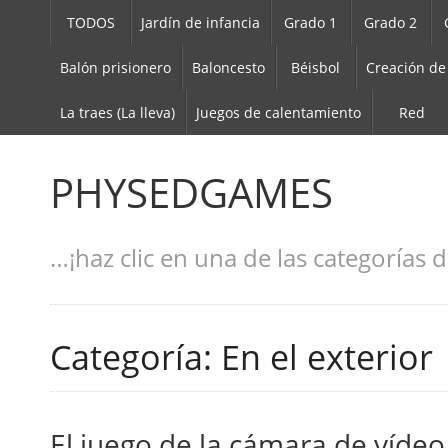
TODOS
Jardín de infancia
Grado 1
Grado 2
Balón prisionero
Baloncesto
Béisbol
Creación de
La traes (La lleva)
Juegos de calentamiento
Red
PHYSEDGAMES
…¡haz clic en una de las categorías d
Categoría: En el exterior
El juego de la cámara de vídeo