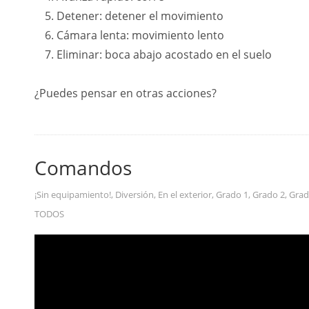
Detener: detener el movimiento
Cámara lenta: movimiento lento
Eliminar: boca abajo acostado en el suelo
¿Puedes pensar en otras acciones?
Comandos
¡Sin equipamiento!
,
Diversión
,
En el exterior
,
Grado 1
,
Grado 2
,
Grad
TODOS