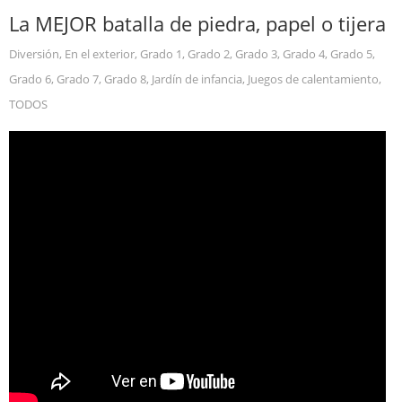
La MEJOR batalla de piedra, papel o tijera
Diversión
,
En el exterior
,
Grado 1
,
Grado 2
,
Grado 3
,
Grado 4
,
Grado 5
,
Grado 6
,
Grado 7
,
Grado 8
,
Jardín de infancia
,
Juegos de calentamiento
,
TODOS