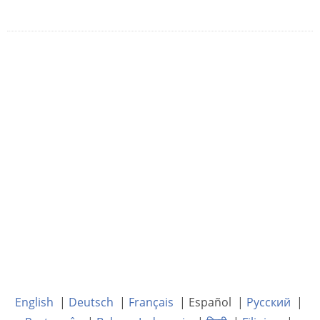
English
|
Deutsch
|
Français
| Español |
Русский
|