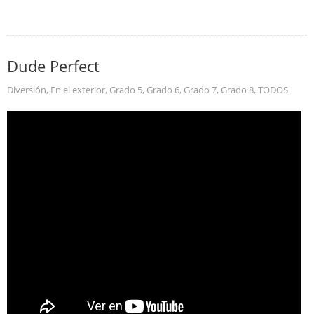
Dude Perfect
Diversión
,
En el exterior
,
Grado 5
,
Grado 6
,
Grado 7
,
Grado 8
,
TODOS