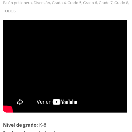
Balón prisionero
,
Diversión
,
Grado 4
,
Grado 5
,
Grado 6
,
Grado 7
,
Grado 8
,
TODOS
Nivel de grado:
K-8