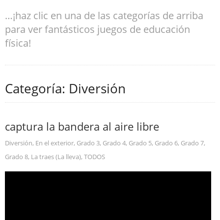
…¡haz clic en una de las categorías de arriba
para ver fantásticos juegos de educación
física!
Categoría: Diversión
captura la bandera al aire libre
Diversión
,
En el exterior
,
Grado 3
,
Grado 4
,
Grado 5
,
Grado 6
,
Grado 7
,
Grado 8
,
La traes (La lleva)
,
TODOS