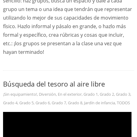
sencillo: haz grupos, busca un espacio y dale a cada
grupo un tema o una idea que tendrán que representar
utilizando lo mejor de sus capacidades de movimiento
físico. Hazlo informal y pásalo en grande, o hazlo más
formal y específico, crea rúbricas y cosas que incluir,
etc.: ¡los grupos se presentan a la clase una vez que
hayan terminado!
Búsqueda del tesoro al aire libre
¡Sin equipamiento!
,
Diversión
,
En el exterior
,
Grado 1
,
Grado 2
,
Grado 3
,
Grado 4
,
Grado 5
,
Grado 6
,
Grado 7
,
Grado 8
,
Jardín de infancia
,
TODOS