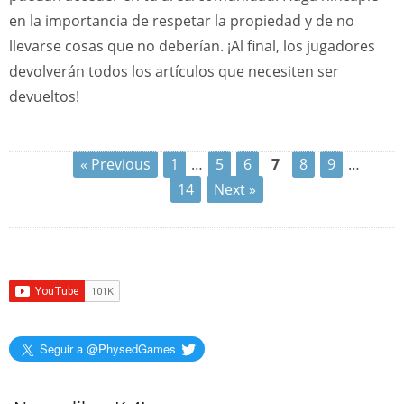
en la importancia de respetar la propiedad y de no
llevarse cosas que no deberían. ¡Al final, los jugadores
devolverán todos los artículos que necesiten ser
devueltos!
« Previous
1
…
5
6
7
8
9
…
14
Next »
Seguir a @PhysedGames