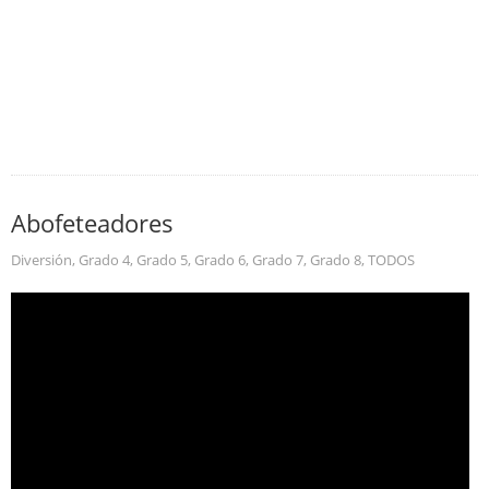
Abofeteadores
Diversión
,
Grado 4
,
Grado 5
,
Grado 6
,
Grado 7
,
Grado 8
,
TODOS