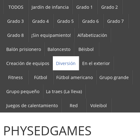
TODOS
Jardín de infancia
Grado 1
Grado 2
Grado 3
Grado 4
Grado 5
Grado 6
Grado 7
Grado 8
¡Sin equipamiento!
Alfabetización
Balón prisionero
Baloncesto
Béisbol
Creación de equipos
Diversión
En el exterior
Fitness
Fútbol
Fútbol americano
Grupo grande
Grupo pequeño
La traes (La lleva)
Juegos de calentamiento
Red
Voleibol
PHYSEDGAMES