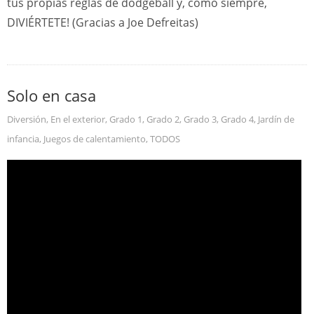
tus propias reglas de dodgeball y, como siempre,
DIVIÉRTETE! (Gracias a Joe Defreitas)
Solo en casa
Diversión
,
En el exterior
,
Grado 1
,
Grado 2
,
Grado 3
,
Grado 4
,
Jardín de
infancia
,
Juegos de calentamiento
,
TODOS