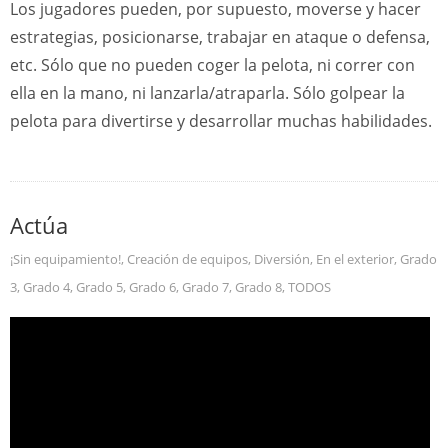
Los jugadores pueden, por supuesto, moverse y hacer
estrategias, posicionarse, trabajar en ataque o defensa,
etc. Sólo que no pueden coger la pelota, ni correr con
ella en la mano, ni lanzarla/atraparla. Sólo golpear la
pelota para divertirse y desarrollar muchas habilidades.
Actúa
¡Sin equipamiento!
,
Creación de equipos
,
Diversión
,
En el exterior
,
Grado
3
,
Grado 4
,
Grado 5
,
Grado 6
,
Grado 7
,
Grado 8
,
TODOS