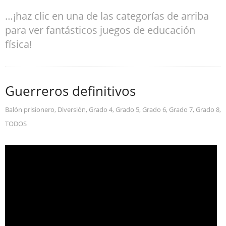
…¡haz clic en una de las categorías de arriba
para ver fantásticos juegos de educación
física!
Guerreros definitivos
Balón prisionero
,
Diversión
,
Grado 4
,
Grado 5
,
Grado 6
,
Grado 7
,
Grado 8
,
TODOS