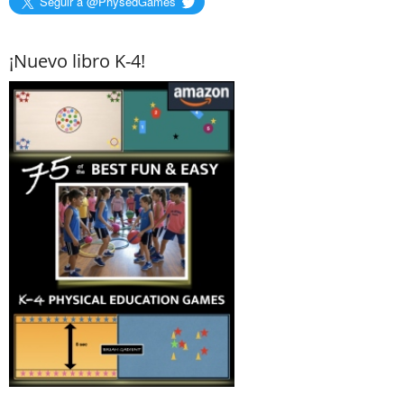
Seguir a @PhysedGames
¡Nuevo libro K-4!