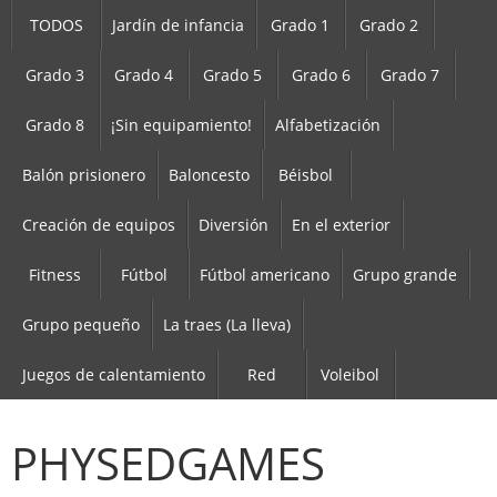
TODOS
Jardín de infancia
Grado 1
Grado 2
Grado 3
Grado 4
Grado 5
Grado 6
Grado 7
Grado 8
¡Sin equipamiento!
Alfabetización
Balón prisionero
Baloncesto
Béisbol
Creación de equipos
Diversión
En el exterior
Fitness
Fútbol
Fútbol americano
Grupo grande
Grupo pequeño
La traes (La lleva)
Juegos de calentamiento
Red
Voleibol
PHYSEDGAMES