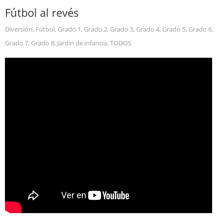
Fútbol al revés
Diversión
,
Fútbol
,
Grado 1
,
Grado 2
,
Grado 3
,
Grado 4
,
Grado 5
,
Grado 6
,
Grado 7
,
Grado 8
,
Jardín de infancia
,
TODOS