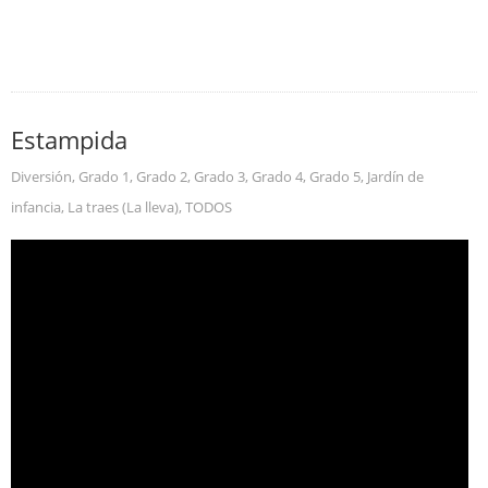
Estampida
Diversión
,
Grado 1
,
Grado 2
,
Grado 3
,
Grado 4
,
Grado 5
,
Jardín de
infancia
,
La traes (La lleva)
,
TODOS