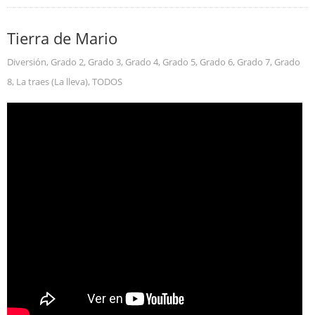
Tierra de Mario
Diversión
,
Grado 2
,
Grado 3
,
Grado 4
,
Grado 5
,
Grado 6
,
Grado 7
,
Grado
8
,
La traes (La lleva)
,
TODOS