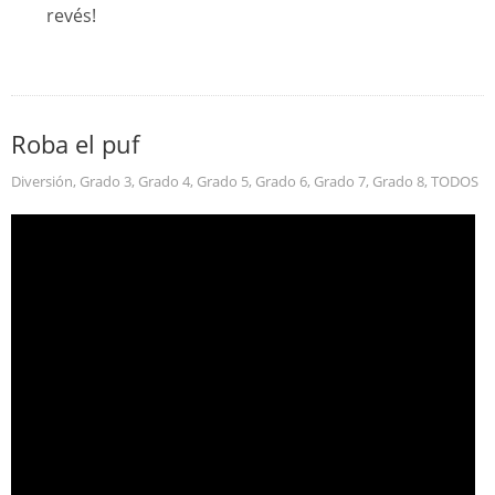
revés!
Roba el puf
Diversión
,
Grado 3
,
Grado 4
,
Grado 5
,
Grado 6
,
Grado 7
,
Grado 8
,
TODOS