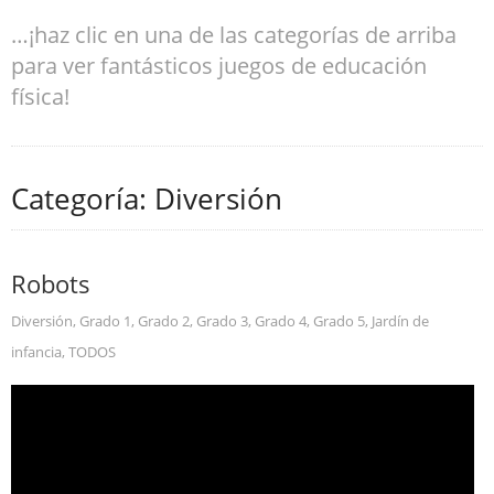
…¡haz clic en una de las categorías de arriba
para ver fantásticos juegos de educación
física!
Categoría: Diversión
Robots
Diversión
,
Grado 1
,
Grado 2
,
Grado 3
,
Grado 4
,
Grado 5
,
Jardín de
infancia
,
TODOS