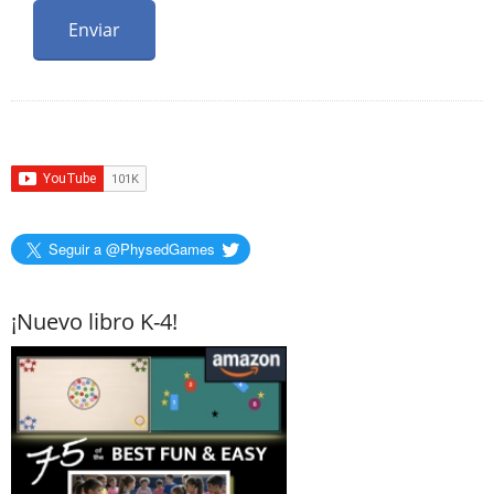
Seguir a @PhysedGames
¡Nuevo libro K-4!