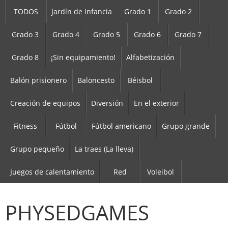
TODOS
Jardín de infancia
Grado 1
Grado 2
Grado 3
Grado 4
Grado 5
Grado 6
Grado 7
Grado 8
¡Sin equipamiento!
Alfabetización
Balón prisionero
Baloncesto
Béisbol
Creación de equipos
Diversión
En el exterior
Fitness
Fútbol
Fútbol americano
Grupo grande
Grupo pequeño
La traes (La lleva)
Juegos de calentamiento
Red
Voleibol
PHYSEDGAMES