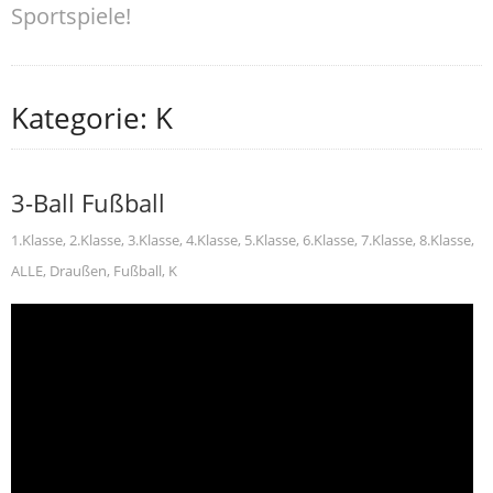
Sportspiele!
Kategorie: K
3-Ball Fußball
1.Klasse
,
2.Klasse
,
3.Klasse
,
4.Klasse
,
5.Klasse
,
6.Klasse
,
7.Klasse
,
8.Klasse
,
ALLE
,
Draußen
,
Fußball
,
K