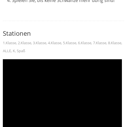
Spielen Sie, bis keine Schwänze mehr übrig sind!
Stationen
1.Klasse
,
2.Klasse
,
3.Klasse
,
4.Klasse
,
5.Klasse
,
6.Klasse
,
7.Klasse
,
8.Klasse
,
ALLE
,
K
,
Spaß