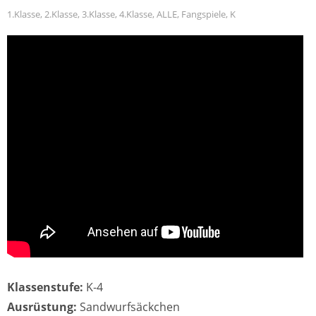
1.Klasse
,
2.Klasse
,
3.Klasse
,
4.Klasse
,
ALLE
,
Fangspiele
,
K
Klassenstufe:
K-4
Ausrüstung:
Sandwurfsäckchen