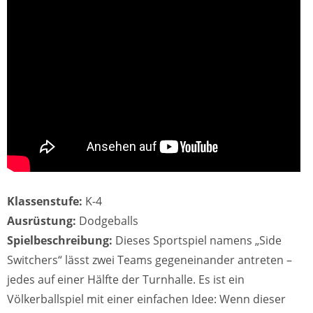
Klassenstufe:
K-4
Ausrüstung:
Dodgeballs
Spielbeschreibung:
Dieses Sportspiel namens „Side
Switchers“ lässt zwei Teams gegeneinander antreten –
jedes auf einer Hälfte der Turnhalle. Es ist ein
Völkerballspiel mit einer einfachen Idee: Wenn dieser