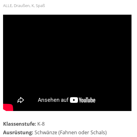
ALLE
,
Draußen
,
K
,
Spaß
Klassenstufe:
K-8
Ausrüstung:
Schwänze (Fahnen oder Schals)