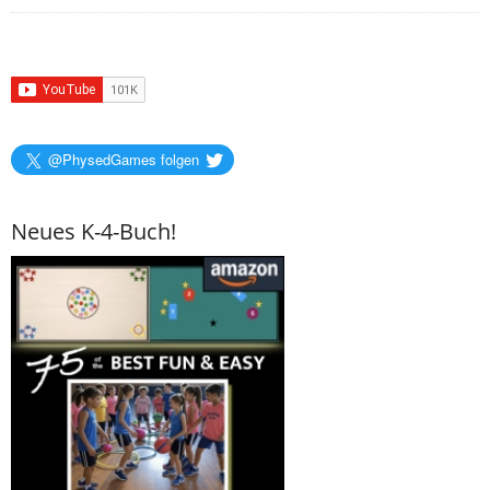
@PhysedGames folgen
Neues K-4-Buch!