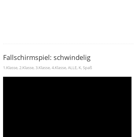
Fallschirmspiel: schwindelig
1.Klasse
,
2.Klasse
,
3.Klasse
,
4.Klasse
,
ALLE
,
K
,
Spaß