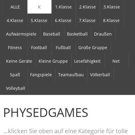
ALLE
K
1.Klasse
2.Klasse
3.Klasse
4.Klasse
5.Klasse
6.Klasse
7.Klasse
8.Klasse
Aufwärmspiele
Baseball
Basketball
Draußen
Fitness
Football
Fußball
Große Gruppe
Keine Geräte
Kleine Gruppe
Lesefähigkeit
Net
Spaß
Fangspiele
Teamaufbau
Völkerball
Volleyball
PHYSEDGAMES
…klicken Sie oben auf eine Kategorie für tolle