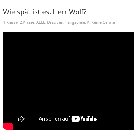
Wie spät ist es, Herr Wolf?
1.Klasse
,
2.Klasse
,
ALLE
,
Draußen
,
Fangspiele
,
K
,
Keine Geräte