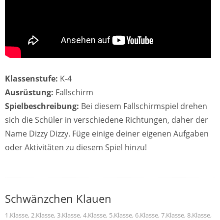
Klassenstufe:
K-4
Ausrüstung:
Fallschirm
Spielbeschreibung:
Bei diesem Fallschirmspiel drehen
sich die Schüler in verschiedene Richtungen, daher der
Name Dizzy Dizzy. Füge einige deiner eigenen Aufgaben
oder Aktivitäten zu diesem Spiel hinzu!
Schwänzchen Klauen
1.Klasse
,
2.Klasse
,
3.Klasse
,
4.Klasse
,
5.Klasse
,
6.Klasse
,
7.Klasse
,
8.Klasse
,