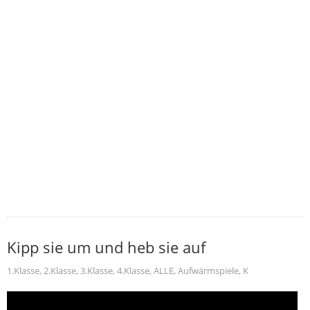
Kipp sie um und heb sie auf
1.Klasse
,
2.Klasse
,
3.Klasse
,
4.Klasse
,
ALLE
,
Aufwärmspiele
,
K