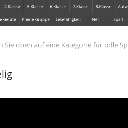
4.Klasse
5.Klasse
6.Klasse
7.Klasse
8.Klasse
Aufw
e Geräte
Kleine Gruppe
Lesefähigkeit
Net
Spaß
n Sie oben auf eine Kategorie für tolle Sp
lig