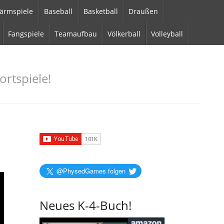
ärmspiele
Baseball
Basketball
Draußen
Fangspiele
Teamaufbau
Völkerball
Volleyball
ortspiele!
@PhysedGames folgen
Neues K-4-Buch!