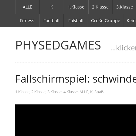
ALLE
K
1.Klasse
2.Klasse
3.Klasse
Fitness
Football
Fußball
Große Gruppe
Kein
PHYSEDGAMES
…klicke
Fallschirmspiel: schwinde
1.Klasse
,
2.Klasse
,
3.Klasse
,
4.Klasse
,
ALLE
,
K
,
Spaß