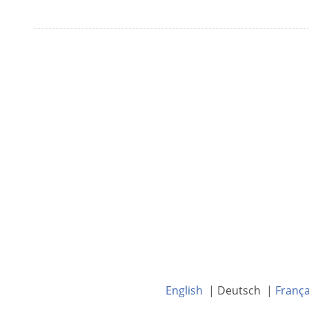
English
| Deutsch |
França