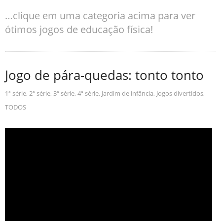
…clique em uma categoria acima para ver
ótimos jogos de educação física!
Jogo de pára-quedas: tonto tonto
1ª série
,
2ª série
,
3ª série
,
4ª série
,
Jardim de infância
,
Jogos divertidos
,
TODOS