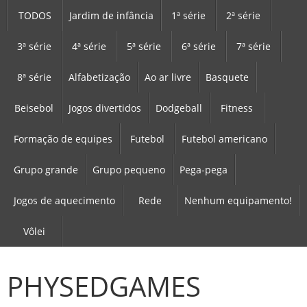
TODOS
Jardim de infância
1ª série
2ª série
3ª série
4ª série
5ª série
6ª série
7ª série
8ª série
Alfabetização
Ao ar livre
Basquete
Beisebol
Jogos divertidos
Dodgeball
Fitness
Formação de equipes
Futebol
Futebol americano
Grupo grande
Grupo pequeno
Pega-pega
Jogos de aquecimento
Rede
Nenhum equipamento!
Vôlei
PHYSEDGAMES