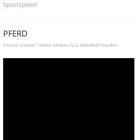
Sportspiele!
PFERD
5.Klasse
,
6.Klasse
,
7.Klasse
,
8.Klasse
,
ALLE
,
Basketball
,
Draußen