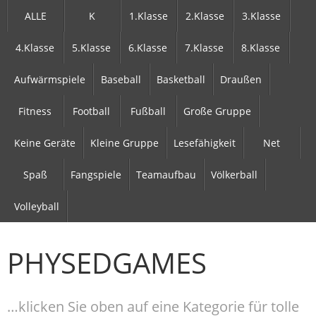
ALLE
K
1.Klasse
2.Klasse
3.Klasse
4.Klasse
5.Klasse
6.Klasse
7.Klasse
8.Klasse
Aufwärmspiele
Baseball
Basketball
Draußen
Fitness
Football
Fußball
Große Gruppe
Keine Geräte
Kleine Gruppe
Lesefähigkeit
Net
Spaß
Fangspiele
Teamaufbau
Völkerball
Volleyball
PHYSEDGAMES
…klicken Sie oben auf eine Kategorie für tolle