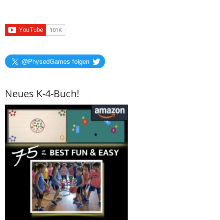
@PhysedGames folgen
Neues K-4-Buch!