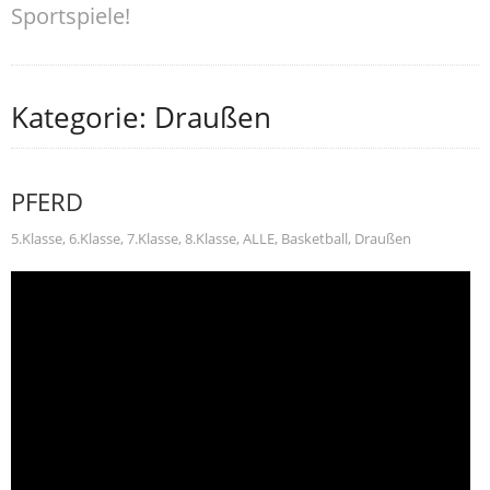
Sportspiele!
Kategorie: Draußen
PFERD
5.Klasse
,
6.Klasse
,
7.Klasse
,
8.Klasse
,
ALLE
,
Basketball
,
Draußen