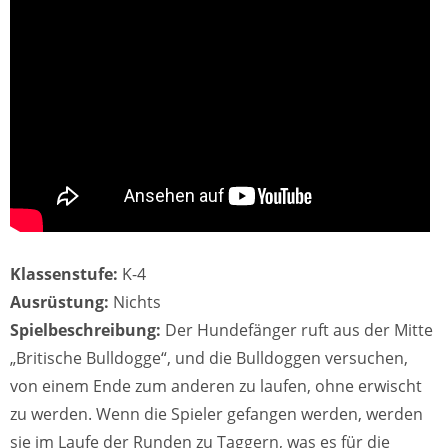
Klassenstufe:
K-4
Ausrüstung:
Nichts
Spielbeschreibung:
Der Hundefänger ruft aus der Mitte
„Britische Bulldogge“, und die Bulldoggen versuchen,
von einem Ende zum anderen zu laufen, ohne erwischt
zu werden. Wenn die Spieler gefangen werden, werden
sie im Laufe der Runden zu Taggern, was es für die