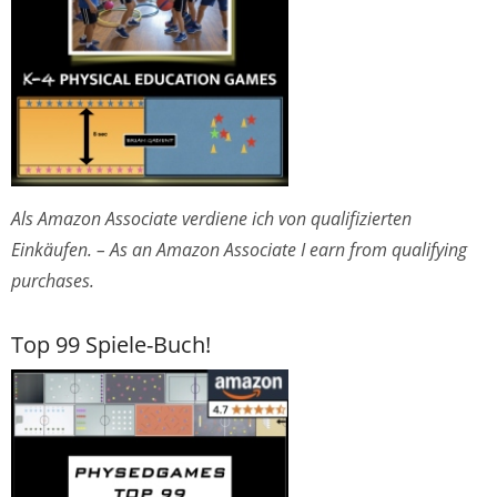
Als Amazon Associate verdiene ich von qualifizierten
Einkäufen. – As an Amazon Associate I earn from qualifying
purchases.
Top 99 Spiele-Buch!