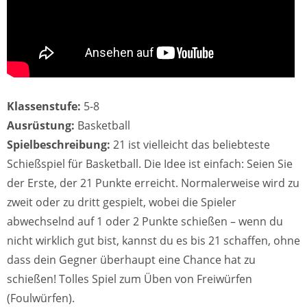
Klassenstufe:
5-8
Ausrüstung:
Basketball
Spielbeschreibung:
21 ist vielleicht das beliebteste
Schießspiel für Basketball. Die Idee ist einfach: Seien Sie
der Erste, der 21 Punkte erreicht. Normalerweise wird zu
zweit oder zu dritt gespielt, wobei die Spieler
abwechselnd auf 1 oder 2 Punkte schießen – wenn du
nicht wirklich gut bist, kannst du es bis 21 schaffen, ohne
dass dein Gegner überhaupt eine Chance hat zu
schießen! Tolles Spiel zum Üben von Freiwürfen
(Foulwürfen).