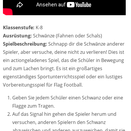
Klassenstufe:
K-8
Ausrüstung:
Schwänze (Fahnen oder Schals)
Spielbeschreibung:
Schnapp dir die Schwänze anderer
Spieler, aber versuche, deine nicht zu verlieren! Dies ist
ein actiongeladenes Spiel, das die Schüler in Bewegung
und zum Lachen bringt. Es ist ein großartiges
eigenständiges Sportunterrichtsspiel oder ein lustiges
Vorbereitungsspiel für Flag Football.
Geben Sie jedem Schüler einen Schwanz oder eine
Flagge zum Tragen.
Auf das Signal hin gehen die Spieler herum und
versuchen, anderen Spielern den Schwanz
abzuwischen und anderen auszuweichen, damit sie