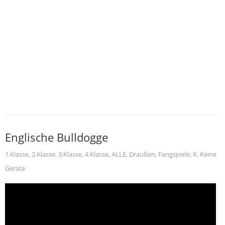
Englische Bulldogge
1.Klasse
,
2.Klasse
,
3.Klasse
,
4.Klasse
,
ALLE
,
Draußen
,
Fangspiele
,
K
,
Keine
Geräte