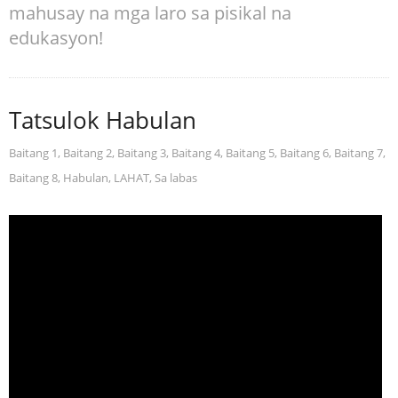
mahusay na mga laro sa pisikal na
edukasyon!
Tatsulok Habulan
Baitang 1
,
Baitang 2
,
Baitang 3
,
Baitang 4
,
Baitang 5
,
Baitang 6
,
Baitang 7
,
Baitang 8
,
Habulan
,
LAHAT
,
Sa labas