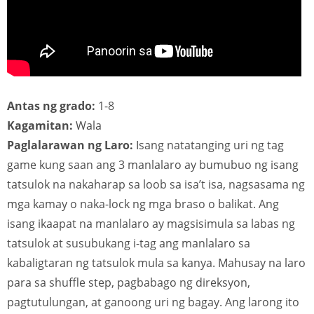
Antas ng grado:
1-8
Kagamitan:
Wala
Paglalarawan ng Laro:
Isang natatanging uri ng tag
game kung saan ang 3 manlalaro ay bumubuo ng isang
tatsulok na nakaharap sa loob sa isa’t isa, nagsasama ng
mga kamay o naka-lock ng mga braso o balikat. Ang
isang ikaapat na manlalaro ay magsisimula sa labas ng
tatsulok at susubukang i-tag ang manlalaro sa
kabaligtaran ng tatsulok mula sa kanya. Mahusay na laro
para sa shuffle step, pagbabago ng direksyon,
pagtutulungan, at ganoong uri ng bagay. Ang larong ito