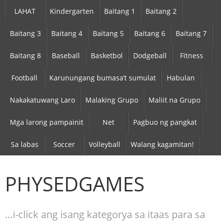
LAHAT
Kindergarten
Baitang 1
Baitang 2
Baitang 3
Baitang 4
Baitang 5
Baitang 6
Baitang 7
Baitang 8
Baseball
Basketbol
Dodgeball
Fitness
Football
Karunungang bumasa’t sumulat
Habulan
Nakakatuwang Laro
Malaking Grupo
Maliit na Grupo
Mga larong pampainit
Net
Pagbuo ng pangkat
Sa labas
Soccer
Volleyball
Walang kagamitan!
PHYSEDGAMES
…i-click ang isang kategorya sa itaas para sa