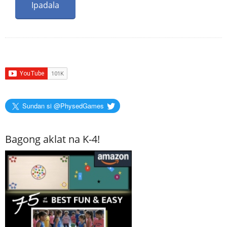
Sundan si @PhysedGames
Bagong aklat na K-4!